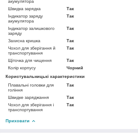
акумулятора
Швидка зарядка
Так
Індикатор заряду
Так
акумулятора
Індикатор залишкового
Так
заряду
Захисна кришка
Так
Чохол для зберігання й
Так
транспортування
Щіточка для чищення
Так
Колір корпусу
Чорний
Користувальницькі характеристики
Плавальні головки для
Так
гоління
Швидке заряджання
Так
Чохол для зберігання і
Так
транспортування
Приховати