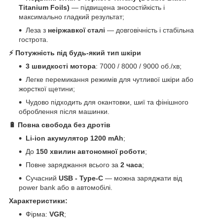
Titanium Foils)
— підвищена зносостійкість і
максимально гладкий результат;
Леза з
неіржавкої сталі
— довговічність і стабільна
гострота.
⚡ Потужність під будь-який тип шкіри
3 швидкості мотора
: 7000 / 8000 / 9000 об./хв;
Легке перемикання режимів для чутливої шкіри або
жорсткої щетини;
Чудово підходить для окантовки, шиї та фінішного
оброблення після машинки.
🔋 Повна свобода без дротів
Li-ion акумулятор 1200 mAh
;
До
150 хвилин автономної роботи
;
Повне заряджання всього за
2 часа
;
Сучасний
USB - Type-C
— можна заряджати від
power bank або в автомобілі.
Характеристики:
Фірма:
VGR
;