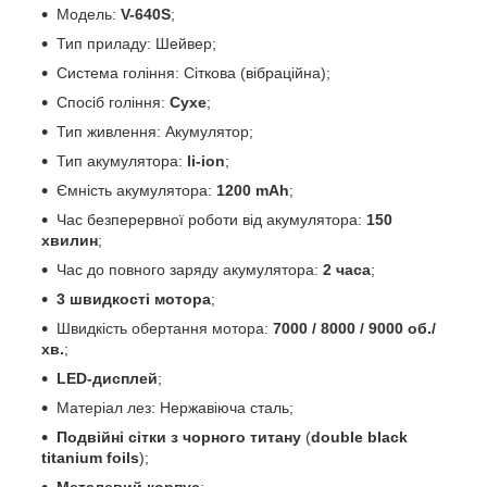
Модель:
V-640S
;
Тип приладу: Шейвер;
Система гоління: Сіткова (вібраційна);
Спосіб гоління:
Сухе
;
Тип живлення: Акумулятор;
Тип акумулятора:
li-ion
;
Ємність акумулятора:
1200 mAh
;
Час безперервної роботи від акумулятора:
150
хвилин
;
Час до повного заряду акумулятора:
2 часа
;
3 швидкості мотора
;
Швидкість обертання мотора:
7000 / 8000 / 9000 об./
хв.
;
LED-дисплей
;
Матеріал лез: Нержавіюча сталь;
Подвійні сітки з чорного титану
(
double black
titanium foils
);
Металевий корпус
;