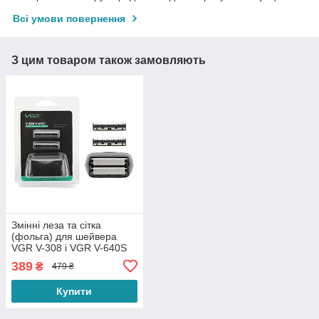
Всі умови повернення
З цим товаром також замовляють
Змінні леза та сітка
(фольга) для шейвера
VGR V-308 і VGR V-640S
— комплект 2 ножі +
389
₴
479 ₴
захисна сіточка Foil
Shaver Parts
Купити