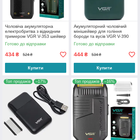
Чоловіча акумуляторна
Акумуляторний чоловічий
електробритва з відкидним
мінішейвер для гоління
тримером VGR V-353 шейвер
бороди та вусів VGR V-390
для гоління бороди та вусів
для ідеальної гладкості
Готово до відправки
Готово до відправки
Green
434
444
₴
₴
524 ₴
534 ₴
Купити
Купити
Топ продажів
–17%
Топ продажів
–16%