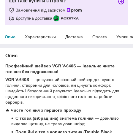
Що таке купити з Пром?
Замовлення під захистом
Доступна доставка
Опис
Характеристики
Доставка
Оплата
Умови п
Опис
Професійний шейвер VGR V-640S — ідеально чисте
гоління без подразнення!
VGR V-640S
— це сучасний сітковий шейвер для сухого
гоління, створений для чоловіків, які цінують комфорт,
швидкість і бездоганний результат. Ідеально підходить для
щоденного використання, фінішного гоління та роботи
барберів.
🔥 Чисте гоління з першого проходу
Сіткова (вібраційна) система гоління
— дбайливо
видаляє щетину, не травмуючи шкіру;
Подвійні сітки з чорного титану (Double Black