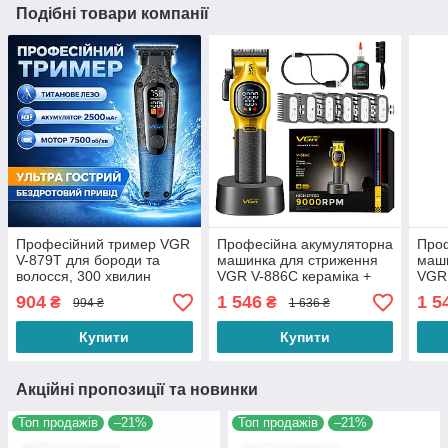
Подібні товари компанії
Професійний тример VGR
Професійна акумуляторна
Проф
V-879T для бороди та
машинка для стриження
маши
волосся, 300 хвилин
VGR V-886C кераміка +
VGR 
автономної роботи, Turbo,
DLC, 200 хвилин роботи
DLC,
904
1 546
1 5
₴
₴
994 ₴
1 636 ₴
4 насадки, Type-C Blue
GOLD
Gre
Купити
Купити
Акційні пропозиції та новинки
Топ продажів
–21%
Топ продажів
–21%