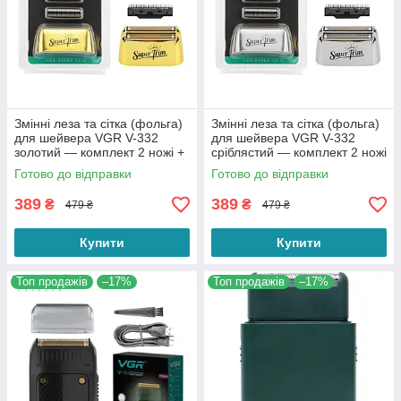
Змінні леза та сітка (фольга)
Змінні леза та сітка (фольга)
для шейвера VGR V-332
для шейвера VGR V-332
золотий — комплект 2 ножі +
сріблястий — комплект 2 ножі
захисна сітка Foil Shaver
+ захисна сітка Foil Shaver
Готово до відправки
Готово до відправки
Parts
Parts
389
389
₴
₴
479 ₴
479 ₴
Купити
Купити
Топ продажів
–17%
Топ продажів
–17%