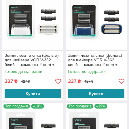
Змінні леза та сітка (фольга)
Змінні леза та сітка (фольга)
для шейвера VGR V-362
для шейвера VGR V-362
білий — комплект 2 ножі +
синій — комплект 2 ножі +
захисна сітка Foil Shaver
захисна сітка Foil Shaver
Готово до відправки
Готово до відправки
Parts
Parts
337
337
₴
₴
427 ₴
427 ₴
Купити
Купити
Топ продажів
–19%
Топ продажів
–19%