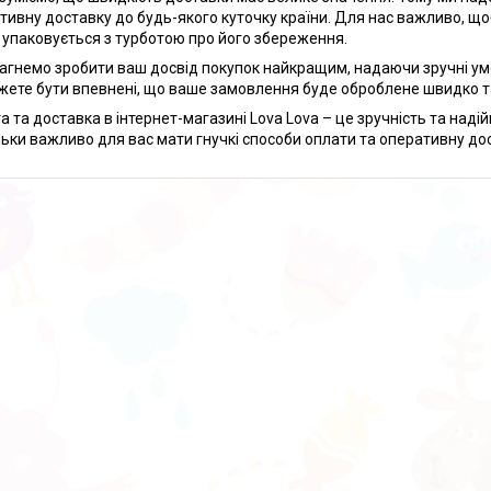
тивну доставку до будь-якого куточку країни. Для нас важливо, щоб
 упаковується з турботою про його збереження.
агнемо зробити ваш досвід покупок найкращим, надаючи зручні умо
жете бути впевнені, що ваше замовлення буде оброблене швидко т
а та доставка в інтернет-магазині Lova Lova – це зручність та наді
льки важливо для вас мати гнучкі способи оплати та оперативну до