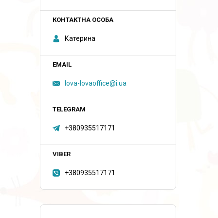
Катерина
lova-lovaoffice@i.ua
+380935517171
+380935517171