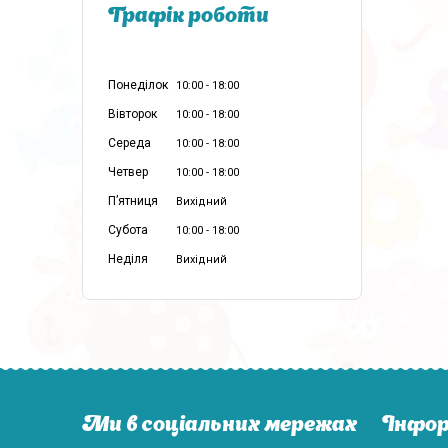
Графік роботи
Понеділок
10:00
18:00
Вівторок
10:00
18:00
Середа
10:00
18:00
Четвер
10:00
18:00
Пʼятниця
Вихідний
Субота
10:00
18:00
Неділя
Вихідний
Ми в соціальних мережах
Інфор