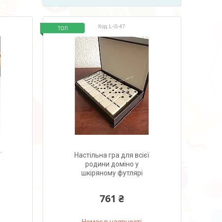
L-i5-47
ТОП
ї
Настільна гра для всієї
родини доміно у
шкіряному футлярі
761 ₴