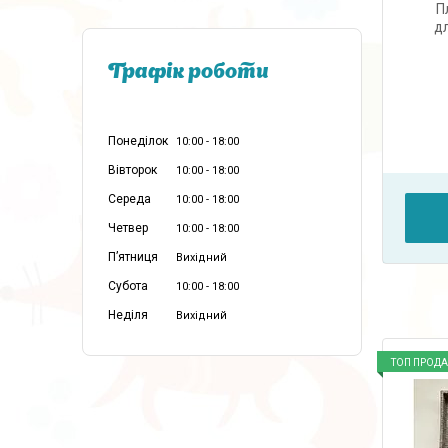
П
дл
Графік роботи
Понеділок
10:00
18:00
Вівторок
10:00
18:00
Середа
10:00
18:00
Четвер
10:00
18:00
Пʼятниця
Вихідний
Субота
10:00
18:00
Неділя
Вихідний
ТОП ПРОД