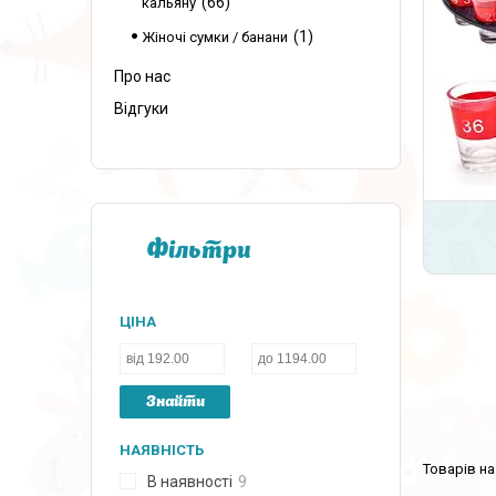
66
кальяну
1
Жіночі сумки / банани
Про нас
Відгуки
Фільтри
ЦІНА
Знайти
НАЯВНІСТЬ
В наявності
9