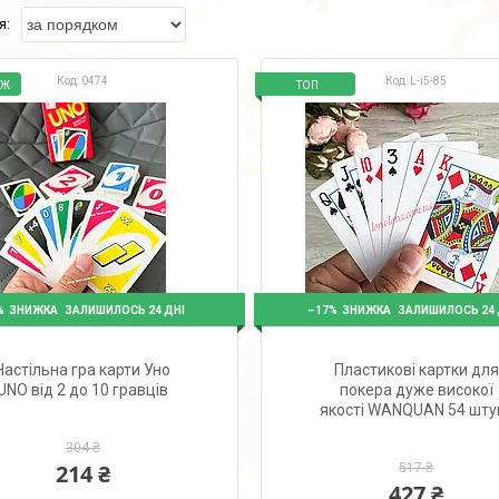
0474
L-i5-85
АЖ
ТОП
%
–17%
ЗАЛИШИЛОСЬ 24 ДНІ
ЗАЛИШИЛОСЬ 24 
Настільна гра карти Уно
Пластикові картки для
UNO від 2 до 10 гравців
покера дуже високої
якості WANQUAN 54 шту
304 ₴
214 ₴
517 ₴
427 ₴