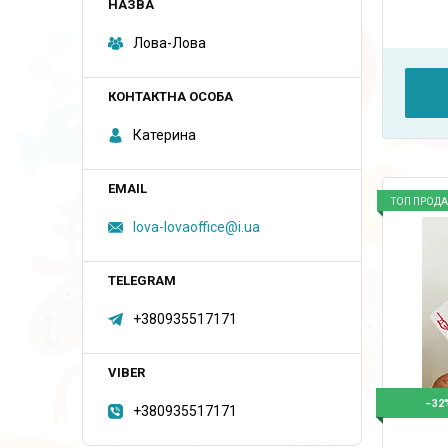
Лова-Лова
Катерина
ТОП ПРОД
lova-lovaoffice@i.ua
+380935517171
–32
+380935517171