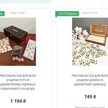
L- i5-84
L-i5-114
АЖ
ТОП ПРОДАЖІВ
Настільна гра для всієї
Настільна гра для всіє
родини лото в
родини доміно в
дерев'яному скриньці
дерев'яній скриньці
коричневого кольору
749 ₴
1 194 ₴