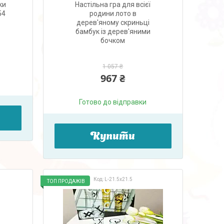
ки
Настільна гра для всієї
54
родини лото в
дерев'яному скриньці
бамбук із дерев'яними
бочком
1 057 ₴
967 ₴
Готово до відправки
Купити
L-21.5х21.5
ТОП ПРОДАЖІВ