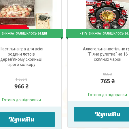
%
–11%
ЗАЛИШИЛОСЬ 24 ДНІ
ЗАЛИШИЛОСЬ 24 
Настільна гра для всієї
Алкогольна настільна г
родини лото в
"П'яна рулетка" на 16
дерев'яному скриньці
скляних чарок
сірого кольору
855 ₴
765 ₴
1 056 ₴
966 ₴
Готово до відправки
Готово до відправки
Купити
Купити