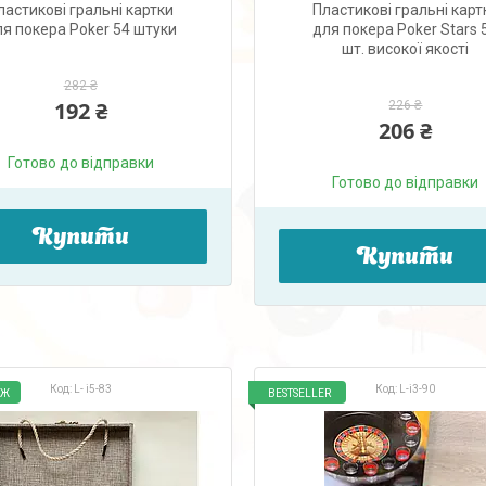
ластикові гральні картки
Пластикові гральні карт
я покера Poker 54 штуки
для покера Poker Stars 
шт. високої якості
282 ₴
192 ₴
226 ₴
206 ₴
Готово до відправки
Готово до відправки
Купити
Купити
L- i5-83
L-i3-90
АЖ
BESTSELLER