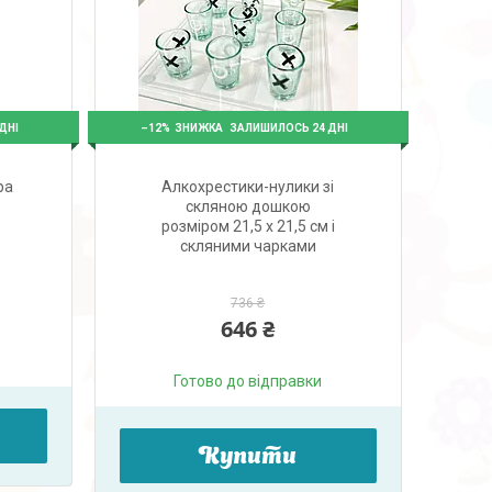
–12%
ДНІ
ЗАЛИШИЛОСЬ 24 ДНІ
ра
Алкохрестики-нулики зі
скляною дошкою
розміром 21,5 х 21,5 см і
скляними чарками
736 ₴
646 ₴
Готово до відправки
Купити