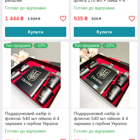
рибалки
фляга 270 мл + лійка + 4
стопки
Готово до відправки
Готово до відправки
1 444
535
₴
₴
1 534 ₴
625 ₴
Купити
Купити
Топ продажів
–10%
Топ продажів
–10%
Подарунковий набір із
Подарунковий набір із
флягою 540 мл лійкою й 4
флягою 540 мл лійкою й 4
чарками з гербом України
чарками з гербом України
Готово до відправки
Готово до відправки