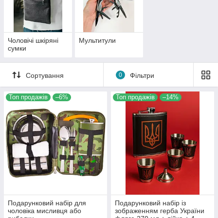
Чоловічі шкіряні
Мультитули
сумки
Сортування
0
Фільтри
Топ продажів
–6%
Топ продажів
–14%
Подарунковий набір для
Подарунковий набір із
чоловіка мисливця або
зображенням герба України