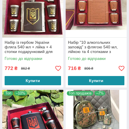
Набір із гербом України
Набір "10 алкогольних
фляга 540 мл + лійка + 4
заповід" з флягою 540 мл,
стопки подарунковий для
лійкою та 4 стопками з
чоловіка
гербом України
Готово до відправки
Готово до відправки
772
716
₴
₴
862 ₴
806 ₴
Купити
Купити
Топ
–10%
Топ продажів
–7%