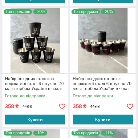
Топ продажів
–20%
Топ продажів
–20%
Набір похідних стопок із
Набір похідних стопок із
неіржавкої сталі 6 штук по 70
неіржавкої сталі 6 штук по 70
мл із гербом України в чохлі
мл із гербом України в чохлі
Готово до відправки
Готово до відправки
358
358
₴
₴
448 ₴
448 ₴
Купити
Купити
Топ продажів
–10%
Топ продажів
–11%