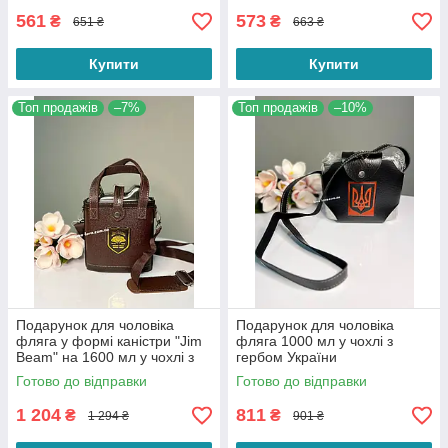
561
573
₴
₴
651 ₴
663 ₴
Купити
Купити
Топ продажів
–7%
Топ продажів
–10%
Подарунок для чоловіка
Подарунок для чоловіка
фляга у формі каністри "Jim
фляга 1000 мл у чохлі з
Beam" на 1600 мл у чохлі з
гербом України
ремінцем на плече
Готово до відправки
Готово до відправки
1 204
811
₴
₴
1 294 ₴
901 ₴