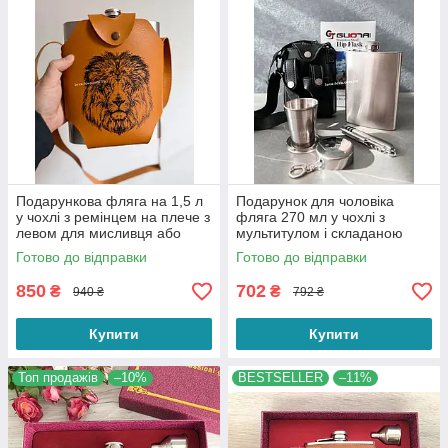
Подарункова фляга на 1,5 л
Подарунок для чоловіка
у чохлі з ремінцем на плече з
фляга 270 мл у чохлі з
левом для мисливця або
мультитулом і складаною
рибалки
склянкою на 80 мл
Готово до відправки
Готово до відправки
850
702
₴
₴
940 ₴
792 ₴
Купити
Купити
Топ продажів
–10%
BESTSELLER
–11%