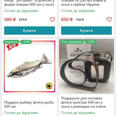
Набір "Jim Beam" із флягою у
пляшки по 250 мл кожна в
формі пляшки 500 мл у чохлі
чохлі з гербом України
Готово до відправки
Готово до відправки
480
650
₴
₴
570 ₴
740 ₴
Купити
Купити
Новинка
–14%
Топ продажів
–14%
Подарунок для чоловіка
Подарок рыбаку фляга-рыба
фляга каністра 540 мл у
250 мл
чохлі з ремінцем на плече
Готово до відправки
Готово до відправки