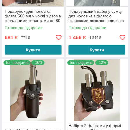
Подарунок для чоловіка
Подарунковий набір у сумці
фляга 500 мл у чохлі з двома
для чоловіка з флягою
складаними склянками по 80
склянками ложкою виделкою
мл
ліхтарем і лійкою для
Готово до відправки
Готово до відправки
мисливця або рибалки
681
1 456
₴
₴
771 ₴
1 546 ₴
Купити
Купити
Топ продажів
–16%
Топ продажів
–12%
Набір із 2 флягами у формі