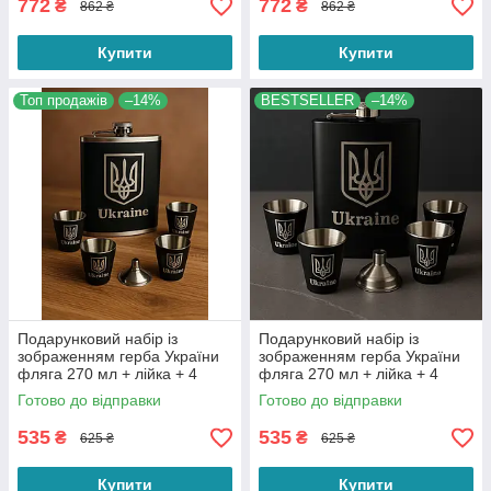
772
772
₴
₴
862 ₴
862 ₴
Купити
Купити
Топ продажів
–14%
BESTSELLER
–14%
Подарунковий набір із
Подарунковий набір із
зображенням герба України
зображенням герба України
фляга 270 мл + лійка + 4
фляга 270 мл + лійка + 4
стопки Чорна
стопки Чорна
Готово до відправки
Готово до відправки
535
535
₴
₴
625 ₴
625 ₴
Купити
Купити