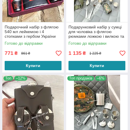
Подарочний набір з флягою
Подарунковий набір у сумці
540 мл лейкемою і 4
для чоловіка з флягою
стопками з гербом України
рюмками ложкою і вилкою та
лійкою для мисливця або
Готово до відправки
Готово до відправки
рибалки
771
1 135
₴
₴
861 ₴
1 225 ₴
Купити
Купити
Топ
–12%
Топ продажів
–6%