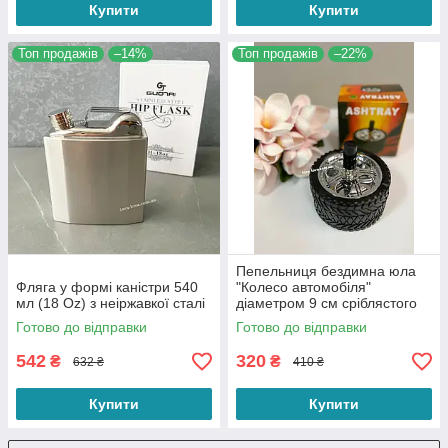
Купити
Купити
Топ продажів
–14%
Топ продажів
–22%
Пепельниця бездимна юла
Фляга у формі каністри 540
"Колесо автомобіля"
мл (18 Oz) з неіржавкої сталі
діаметром 9 см сріблястого
кольору
Готово до відправки
Готово до відправки
542
320
₴
₴
632 ₴
410 ₴
Купити
Купити