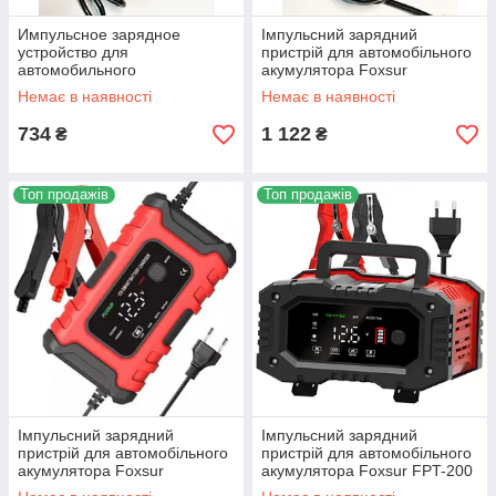
Импульсное зарядное
Імпульсний зарядний
устройство для
пристрій для автомобільного
автомобильного
акумулятора Foxsur
аккумулятора Foxsur
FBC122408D 12 V (8A) — 24
Немає в наявності
Немає в наявності
FBC1205D с дисплеем 12V 5-
V (4A)
6A
734
1 122
₴
₴
Топ продажів
Топ продажів
Імпульсний зарядний
Імпульсний зарядний
пристрій для автомобільного
пристрій для автомобільного
акумулятора Foxsur
акумулятора Foxsur FPT-200
FBC1206D з дисплеєм 12 V 6
12 V (20A) — 24 V (10A) Red