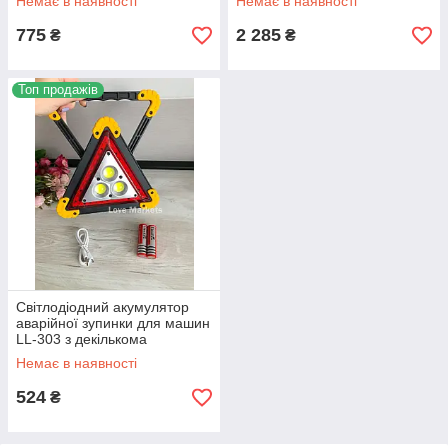
Немає в наявності
Немає в наявності
A
775
2 285
₴
₴
Топ продажів
Світлодіодний акумулятор
аварійної зупинки для машин
LL-303 з декількома
режимами освітлення
Немає в наявності
524
₴