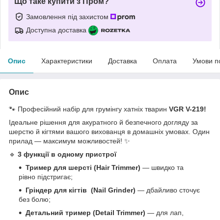
Що таке купити з Пром?
Замовлення під захистом
Доступна доставка
Опис
Характеристики
Доставка
Оплата
Умови п
Опис
🐾 Професійний набір для грумінгу хатніх тварин
VGR V-219!
Ідеальне рішення для акуратного й безпечного догляду за
шерстю й кігтями вашого вихованця в домашніх умовах. Один
прилад — максимум можливостей! ✨
🔹
3 функції в одному пристрої
Тример для шерсті (Hair Trimmer)
— швидко та
рівно підстригає;
Гріндер для кігтів
(Nail Grinder)
— дбайливо сточує
без болю;
Детальний тример (Detail Trimmer)
— для лап,