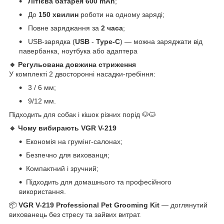
Літієва батарея 600 mAh
;
До
150 хвилин
роботи на одному заряді;
Повне заряджання за
2 часа
;
USB-зарядка (
USB
-
Type-C
) — можна заряджати від
павербанка, ноутбука або адаптера
🔹 Регульована довжина стриження
У комплекті 2 двосторонні насадки-гребіння:
3 / 6 мм;
9/12 мм.
Підходить для собак і кішок різних порід 🐶🐱
🔹 Чому вибирають VGR V-219
Економія на грумінг-салонах;
Безпечно для вихованця;
Компактний і зручний;
Підходить для домашнього та професійного
використання.
📦
VGR V-219 Professional Pet Grooming Kit
— доглянутий
вихованець без стресу та зайвих витрат.