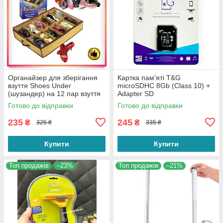
Органайзер для зберігання
Картка пам'яті T&G
взуття Shoes Under
microSDHC 8Gb (Class 10) +
(шузандер) на 12 пар взуття
Adapter SD
Готово до відправки
Готово до відправки
235
245
₴
₴
325 ₴
335 ₴
Купити
Купити
Топ продажів
–23%
Топ продажів
–21%