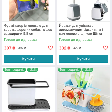
Фурмінатор із кнопкою для
Йоржик для унітаза з
короткошерстих собак і кішок
автоматичним відкриттям і
завширшки 9,8 см
силіконовою щіткою Щітка
для унітаза з тримачем
Готово до відправки
Готово до відправки
307
332
₴
₴
397 ₴
422 ₴
Купити
Купити
Топ продажів
–21%
Топ продажів
–21%