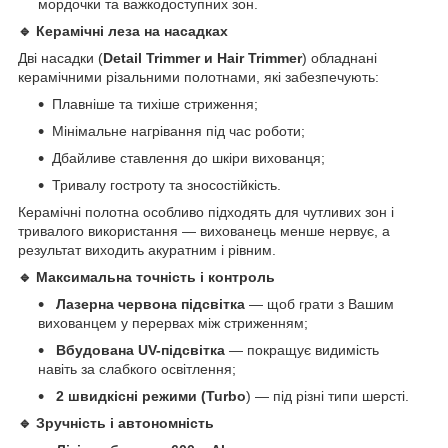
мордочки та важкодоступних зон.
🔹 Керамічні леза на насадках
Дві насадки (
Detail Trimmer и Hair Trimmer
)
обладнані
керамічними різальними полотнами, які забезпечують:
Плавніше та тихіше стриження;
Мінімальне нагрівання під час роботи;
Дбайливе ставлення до шкіри вихованця;
Тривалу гостроту та зносостійкість.
Керамічні полотна особливо підходять для чутливих зон і
тривалого використання — вихованець менше нервує, а
результат виходить акуратним і рівним.
🔹 Максимальна точність і контроль
Лазерна червона підсвітка
— щоб грати з Вашим
вихованцем у перервах між стриженням;
Вбудована UV-підсвітка
— покращує видимість
навіть за слабкого освітлення;
2 швидкісні режими (Turbo
) — під різні типи шерсті.
🔹 Зручність і автономність