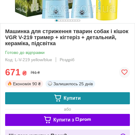
Машинка для стриження тварин собак і кішок
VGR V-219 тример + кігтеріз + детальний,
кераміка, підсвітка
Готово до відправки
Код: L-V-219 yellow/blue
Роздріб
671
₴
761 ₴
Економія
90 ₴
Залишилось
25 днів
Купити
або
Купити з