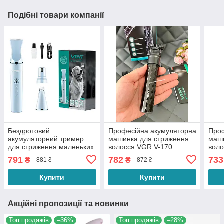
Подібні товари компанії
Бездротовий
Професійна акумуляторна
Проф
акумуляторний тример
машинка для стриження
маши
для стриження маленьких
волосся VGR V-170
воло
собак і котів VGR V-205
тример для бороди та
трим
791
782
733
₴
₴
881 ₴
872 ₴
набір 3 в 1
вусів
Купити
Купити
Акційні пропозиції та новинки
Топ продажів
–36%
Топ продажів
–28%