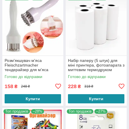
Розм'якшувач м'яса
Набір паперу (5 штук) для
Fleischzartmacher
міні принтера, фотоапарата з
тендерайзер для м'яса
миттєвим термодруком
(папір для термодруку)
Готово до відправки
Готово до відправки
158
228
₴
₴
248 ₴
318 ₴
Купити
Купити
Топ продажів
–28%
Топ продажів
–27%