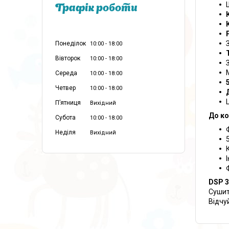
Графік роботи
Понеділок
10:00
18:00
Вівторок
10:00
18:00
Середа
10:00
18:00
Четвер
10:00
18:00
Пʼятниця
Вихідний
До ко
Субота
10:00
18:00
Неділя
Вихідний
DSP 3
Сушит
Відчу