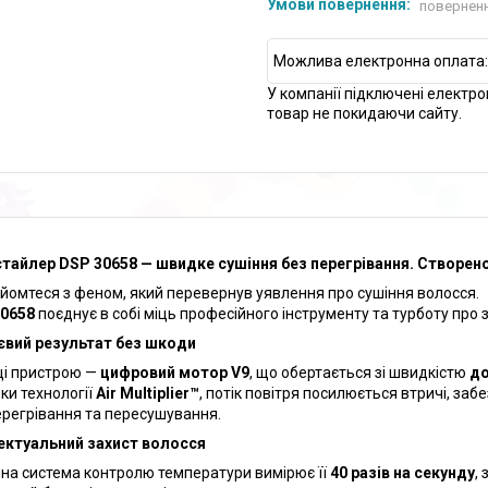
поверненн
У компанії підключені електро
товар не покидаючи сайту.
тайлер DSP 30658 — швидке сушіння без перегрівання. Створено 
йомтеся з феном, який перевернув уявлення про сушіння волосся.
0658
поєднує в собі міць професійного інструменту та турботу про 
вий результат без шкоди
ці пристрою —
цифровий мотор V9
, що обертається зі швидкістю
до
ки технології
Air Multiplier™
, потік повітря посилюється втричі, за
ерегрівання та пересушування.
ектуальний захист волосся
на система контролю температури вимірює її
40 разів на секунду
,