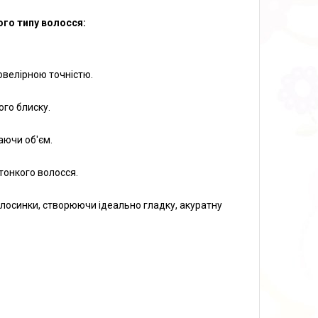
ого типу волосся:
ювелірною точністю.
ого блиску.
аючи об'єм.
 тонкого волосся.
олосинки, створюючи ідеально гладку, акуратну