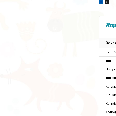
Ха
Основ
Вироб
Тип
Потуж
Тип ж
Кількі
Кільк
Кільк
Холод