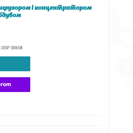
з дифузором і концентратором
бдувом
L-DSP 30658