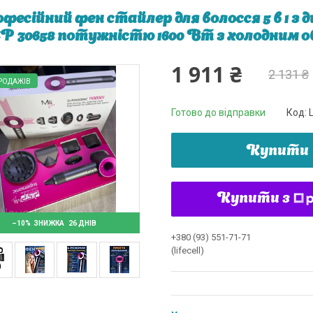
фесійний фен стайлер для волосся 5 в 1 
 30658 потужністю 1600 Вт з холодним о
1 911 ₴
2 131 ₴
РОДАЖІВ
Готово до відправки
Код:
Купити
Купити з
–10%
26 ДНІВ
+380 (93) 551-71-71
(lifecell)