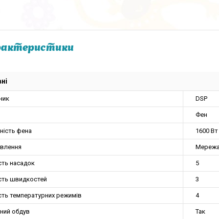
рактеристики
ні
ник
DSP
Фен
ність фена
1600 Вт
ивлення
Мережа
сть насадок
5
ість швидкостей
3
ість температурних режимів
4
ний обдув
Так