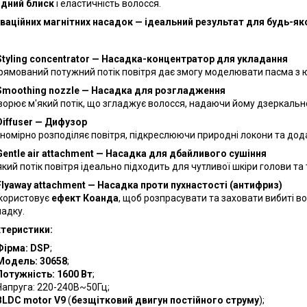
дний блиск
і еластичність волосся.
оваційних магнітних насадок — ідеальний результат для будь-як
Styling concentrator — Насадка-концентратор для укладання
рямований потужний потік повітря дає змогу моделювати пасма з 
Smoothing nozzle — Насадка для розгладження
ворює м'який потік, що згладжує волосся, надаючи йому дзеркальн
Diffuser — Дифузор
вномірно розподіляє повітря, підкреслюючи природні локони та дод
Gentle air attachment — Насадка для дбайливого сушіння
який потік повітря ідеально підходить для чутливої шкіри голови та
Flyaway attachment — Насадка проти пухнастості (антифриз)
користовує
ефект Коанда
, щоб розпрасувати та заховати вибиті в
ладку.
теристики:
Фірма:
DSP
;
Модель:
30658
;
Потужність:
1600 Вт
;
Напруга: 220-240В~50Гц;
BLDC motor V9
(
безщітковий двигун постійного струму
);