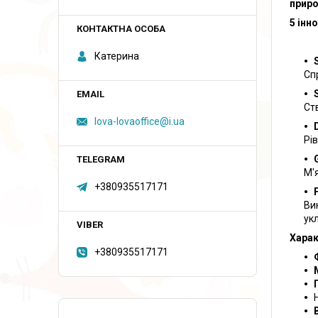
приро
5 інн
Катерина
Сп
Ст
lova-lovaoffice@i.ua
Рі
М'
+380935517171
Ви
ук
Харак
+380935517171