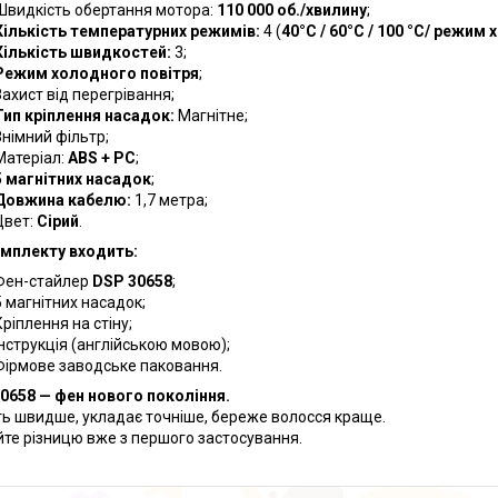
Швидкість обертання мотора:
110 000 об./хвилину
;
Кількість температурних режимів:
4 (
40°C / 60°C / 100 °C/ режим
Кількість швидкостей:
3;
Режим холодного повітря
;
Захист від перегрівання;
Тип кріплення насадок:
Магнітне;
Знімний фільтр;
Матеріал:
ABS + PC
;
5 магнітних насадок
;
Довжина кабелю:
1,7 метра;
Цвет:
Сірий
.
мплекту входить:
Фен-стайлер
DSP 30658
;
5 магнітних насадок;
Кріплення на стіну;
Інструкція (англійською мовою);
Фірмове заводське паковання.
0658 — фен нового покоління.
ь швидше, укладає точніше, береже волосся краще.
йте різницю вже з першого застосування.