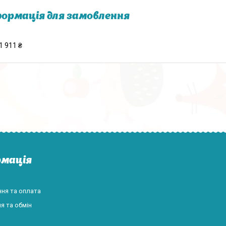
ормація для замовлення
1 911 ₴
мація
ня та оплата
я та обмін