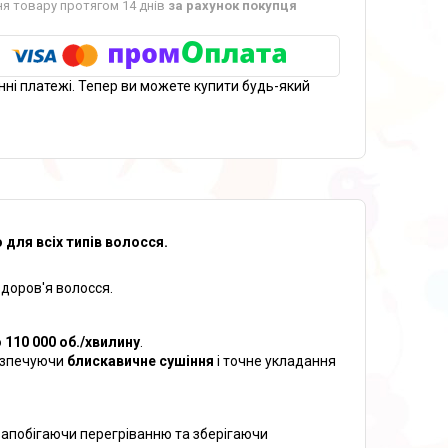
я товару протягом 14 днів
за рахунок покупця
нні платежі. Тепер ви можете купити будь-який
для всіх типів волосся.
здоров'я волосся.
 110 000 об./хвилину
.
безпечуючи
блискавичне сушіння
і точне укладання
 запобігаючи перегріванню та зберігаючи