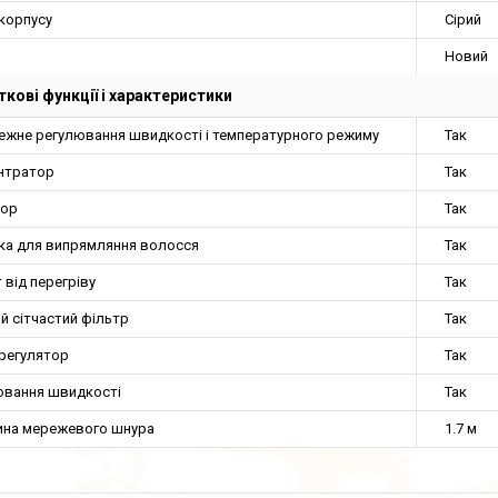
 корпусу
Сірий
Новий
кові функції і характеристики
ежне регулювання швидкості і температурного режиму
Так
нтратор
Так
ор
Так
ка для випрямляння волосся
Так
 від перегріву
Так
й сітчастий фільтр
Так
регулятор
Так
ювання швидкості
Так
на мережевого шнура
1.7 м