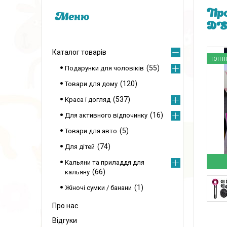
Про
DSP
Каталог товарів
ТОП П
55
Подарунки для чоловіків
120
Товари для дому
537
Краса і догляд
16
Для активного відпочинку
5
Товари для авто
74
Для дітей
Кальяни та приладдя для
66
кальяну
1
Жіночі сумки / банани
Про нас
Відгуки