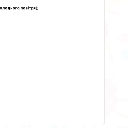
 холодного повітря
);