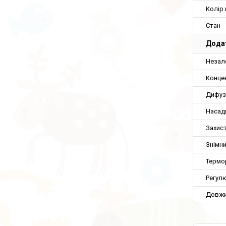
Колір
Стан
Додат
Незал
Конце
Дифуз
Насад
Захист
Знімни
Термо
Регул
Довжи