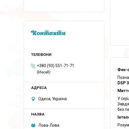
Контакти
+380 (93) 551-71-71
Фен-с
(lifecell)
Позна
DSP 3
Миттє
У сер
Одеса, Україна
Завдя
без п
Інтел
Розум
Лова-Лова