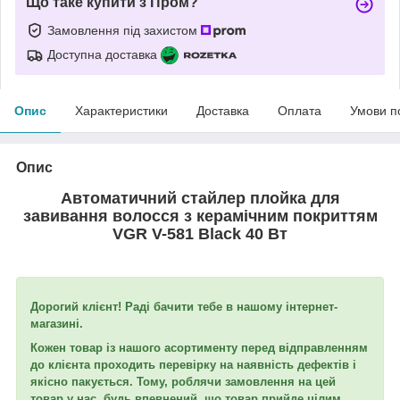
Що таке купити з Пром?
Замовлення під захистом
Доступна доставка
Опис
Характеристики
Доставка
Оплата
Умови п
Опис
Автоматичний стайлер плойка для
завивання волосся з керамічним покриттям
VGR V-581 Black 40 Вт
Дорогий клієнт! Раді бачити тебе в нашому інтернет-
магазині.
Кожен товар із нашого асортименту перед відправленням
до клієнта проходить перевірку на наявність дефектів і
якісно пакується. Тому, роблячи замовлення на цей
товар у нас, будь впевнений, що товар прийде цілим