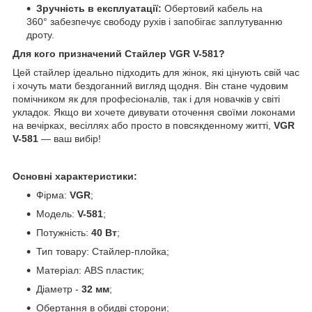
Зручність в експлуатації:
Обертовий кабель на
360° забезпечує свободу рухів і запобігає заплутуванню
дроту.
Для кого призначений Стайлер VGR V-581?
Цей стайлер ідеально підходить для жінок, які цінують свій час
і хочуть мати бездоганний вигляд щодня. Він стане чудовим
помічником як для професіоналів, так і для новачків у світі
укладок. Якщо ви хочете дивувати оточення своїми локонами
на вечірках, весіллях або просто в повсякденному житті,
VGR
V-581
— ваш вибір!
Основні характеристики:
Фірма:
VGR
;
Модель:
V-581
;
Потужність:
40 Вт
;
Тип товару: Стайлер-плойка;
Матеріал: ABS пластик;
Діаметр -
32 мм
;
Обертання в обидві сторони;