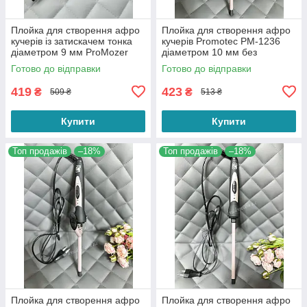
Плойка для створення афро
Плойка для створення афро
кучерів із затискачем тонка
кучерів Promotec PM-1236
діаметром 9 мм ProMozer
діаметром 10 мм без
MZ-2216 для завивання
затискача
Готово до відправки
Готово до відправки
волосся
419
423
₴
₴
509 ₴
513 ₴
Купити
Купити
Топ продажів
–18%
Топ продажів
–18%
Плойка для створення афро
Плойка для створення афро