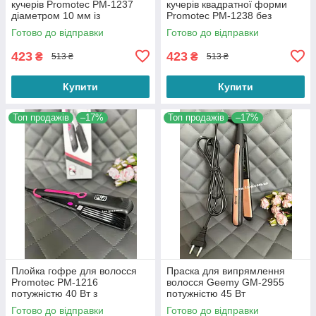
кучерів Promotec PM-1237
кучерів квадратної форми
діаметром 10 мм із
Promotec PM-1238 без
затискачем
затискача
Готово до відправки
Готово до відправки
423
423
₴
₴
513 ₴
513 ₴
Купити
Купити
Топ продажів
–17%
Топ продажів
–17%
Плойка гофре для волосся
Праска для випрямлення
Promotec PM-1216
волосся Geemy GM-2955
потужністю 40 Вт з
потужністю 45 Вт
алюмінієвою пластиною
Готово до відправки
Готово до відправки
Рожевого кольору