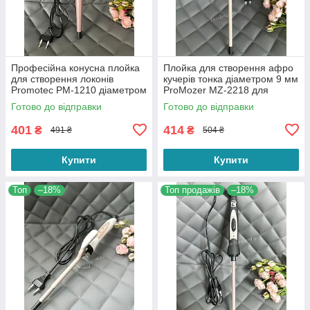
Професійна конусна плойка
Плойка для створення афро
для створення локонів
кучерів тонка діаметром 9 мм
Promotec PM-1210 діаметром
ProMozer MZ-2218 для
13-25 мм потужністю 25 Вт
завивання волосся
Готово до відправки
Готово до відправки
401
414
₴
₴
491 ₴
504 ₴
Купити
Купити
Топ
–18%
Топ продажів
–18%