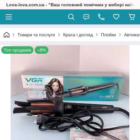
Lova-lova.com.ua - "Ваш головний помічник у виборі найкр
Товари та послуги
Краса і догляд
Плойки
Автомат
Топ продажів
–8%