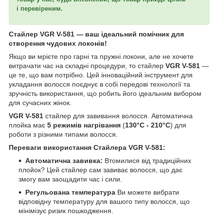
і перевіреним.
Стайлер VGR V-581 — ваш ідеальний помічник для
створення чудових локонів!
Якщо ви мрієте про гарні та пружні локони, але не хочете
витрачати час на складні процедури, то стайлер
VGR V-581
—
це те, що вам потрібно. Цей інноваційний інструмент для
укладання волосся поєднує в собі передові технології та
зручність використання, що робить його ідеальним вибором
для сучасних жінок.
VGR V-581
стайлер
для завивання волосся. Автоматична
плойка має
5 режимів нагрівання
(
130°C - 210°C
) для
роботи з різними типами волосся.
Переваги використання Стайлера VGR V-581:
Автоматична завивка:
Втомилися від традиційних
плойок? Цей стайлер сам завиває волосся, що дає
змогу вам заощадити час і сили.
Регульована температура
Ви можете вибрати
відповідну температуру для вашого типу волосся, що
мінімізує ризик пошкодження.