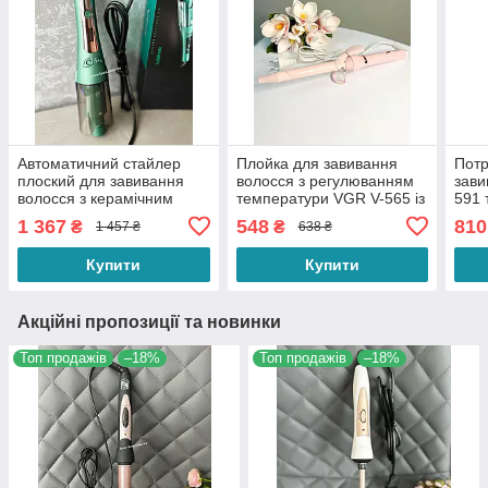
Автоматичний стайлер
Плойка для завивання
Потр
плоский для завивання
волосся з регулюванням
зави
волосся з керамічним
температури VGR V-565 із
591 
покриттям VGR V-583 з
затискачем і керамічним
25 м
1 367
548
810
₴
₴
1 457 ₴
638 ₴
LED-дисплеєм Зелений
покриттям Рожева
Купити
Купити
Акційні пропозиції та новинки
Топ продажів
–18%
Топ продажів
–18%