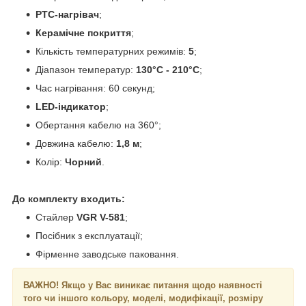
PTC-нагрівач
;
Керамічне покриття
;
Кількість температурних режимів:
5
;
Діапазон температур:
130°C - 210°C
;
Час нагрівання: 60 секунд;
LED-індикатор
;
Обертання кабелю на 360°;
Довжина кабелю:
1,8 м
;
Колір:
Чорний
.
До комплекту входить:
Стайлер
VGR V-581
;
Посібник з експлуатації;
Фірменне заводське паковання.
ВАЖНО! Якщо у Вас виникає питання щодо наявності
того чи іншого кольору, моделі, модифікації, розміру