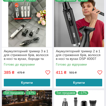
Акумуляторний тример 3 в 1
Акумуляторний тример 2 в 1
для стриження брів, волосся
для стриження брів, волосся
в носі та вухах, бороди та
в носі та вухах DSP 40007
вусів Geemy GM-3107
Black
Готово до відправки
Готово до відправки
385
411
₴
₴
475 ₴
501 ₴
Купити
Купити
Топ продажів
–17%
Топ продажів
–17%