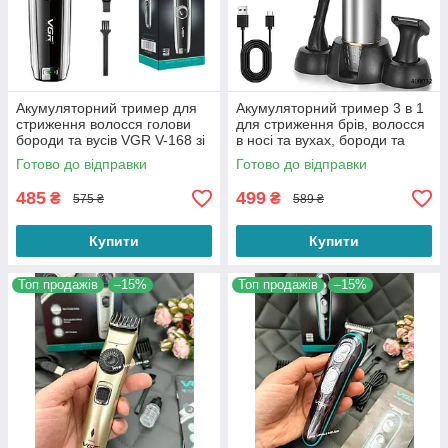
Акумуляторний тример для
Акумуляторний тример 3 в 1
стриження волосся голови
для стриження брів, волосся
бороди та вусів VGR V-168 зі
в носі та вухах, бороди та
змінними насадками
вусів DSP 40032
Готово до відправки
Готово до відправки
485
499
₴
₴
575 ₴
589 ₴
Купити
Купити
Топ продажів
–15%
Топ продажів
–15%