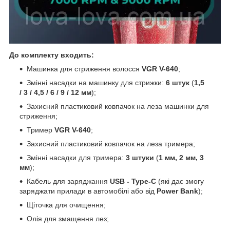
До комплекту входить:
Машинка для стриження волосся
VGR V-640
;
Змінні насадки на машинку для стрижки:
6 штук
(
1,5
/ 3 / 4,5 / 6 / 9 / 12 мм
);
Захисний пластиковий ковпачок на леза машинки для
стриження;
Тример
VGR V-640
;
Захисний пластиковий ковпачок на леза тримера;
Змінні насадки для тримера:
3 штуки
(
1 мм, 2 мм, 3
мм
);
Кабель для заряджання
USB - Type-C
(які дає змогу
заряджати прилади в автомобілі або від
Power Bank
);
Щіточка для очищення;
Олія для змащення лез;