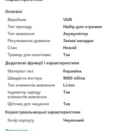
Основні
Виробник
VGR
Тип приладу
Набір для стрижки
Тип живлення
Акумулятор
Регулювання довжини
Змінні насадки
Стан
Новий
Тример для окантовки
Так
Додаткові функції і характеристики
Матеріал лез
Кераміка
Швидкість мотора
9000 об/хв
Тип елементів живлення
Li-Ion
Індикатор заряду
Так
елементів живлення
Щіточка для чищення
Так
Користувальницькі характеристики
Колір корпусу
Червоний
Приховати