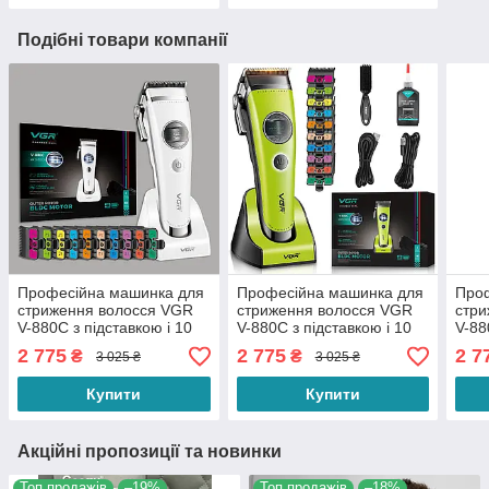
Подібні товари компанії
Професійна машинка для
Професійна машинка для
Про
стриження волосся VGR
стриження волосся VGR
стри
V-880C з підставкою і 10
V-880C з підставкою і 10
V-88
насадками 1,5-25 мм 7200
насадками 1,5-25 мм 7200
наса
2 775
2 775
2 7
₴
₴
3 025 ₴
3 025 ₴
об./хвилину White
об./хвилину Green
об./
Купити
Купити
Акційні пропозиції та новинки
Топ продажів
–19%
Топ продажів
–18%