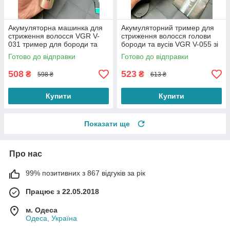
Акумуляторна машинка для
Акумуляторний тример для
стриження волосся VGR V-
стриження волосся голови
031 тример для бороди та
бороди та вусів VGR V-055 зі
вусів із 2 змінними насадками
змінними насадками
Готово до відправки
Готово до відправки
508
523
₴
₴
598 ₴
613 ₴
Купити
Купити
Показати ще
Про нас
99% позитивних з 867 відгуків за рік
Працює з 22.05.2018
м. Одеса
Одеса, Україна