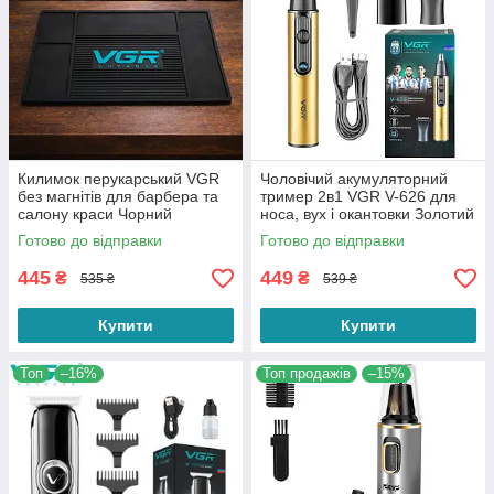
Килимок перукарський VGR
Чоловічий акумуляторний
без магнітів для барбера та
тример 2в1 VGR V-626 для
салону краси Чорний
носа, вух і окантовки Золотий
Готово до відправки
Готово до відправки
445
449
₴
₴
535 ₴
539 ₴
Купити
Купити
Топ
–16%
Топ продажів
–15%