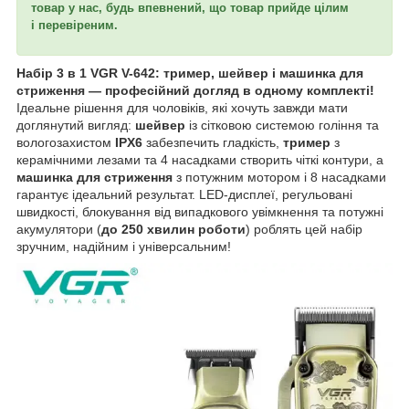
товар у нас, будь впевнений, що товар прийде цілим
і перевіреним.
Набір 3 в 1 VGR V-642: тример, шейвер і машинка для
стриження — професійний догляд в одному комплекті!
Ідеальне рішення для чоловіків, які хочуть завжди мати
доглянутий вигляд:
шейвер
із сітковою системою гоління та
вологозахистом
IPX6
забезпечить гладкість,
тример
з
керамічними лезами та 4 насадками створить чіткі контури, а
машинка для стриження
з потужним мотором і 8 насадками
гарантує ідеальний результат. LED-дисплеї, регульовані
швидкості, блокування від випадкового увімкнення та потужні
акумулятори (
до 250 хвилин роботи
) роблять цей набір
зручним, надійним і універсальним!