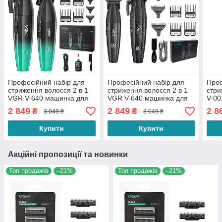
Професійний набір для
Професійний набір для
Про
стриження волосся 2 в 1
стриження волосся 2 в 1
стри
VGR V-640 машинка для
VGR V-640 машинка для
V-00
стриження та тример зі
стриження та тример зі
об./
2 849
2 849
2 8
₴
₴
3 049 ₴
3 049 ₴
змінними насадками
змінними насадками
наса
Green
Купити
Купити
Акційні пропозиції та новинки
Топ продажів
–21%
Топ продажів
–21%