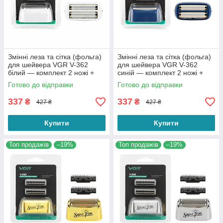
Змінні леза та сітка (фольга)
Змінні леза та сітка (фольга)
для шейвера VGR V-362
для шейвера VGR V-362
білий — комплект 2 ножі +
синій — комплект 2 ножі +
захисна сітка Foil Shaver
захисна сітка Foil Shaver
Готово до відправки
Готово до відправки
Parts
Parts
337
337
₴
₴
427 ₴
427 ₴
Купити
Купити
Топ продажів
–19%
Топ продажів
–19%