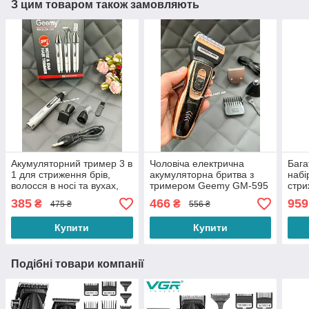
З цим товаром також замовляють
Акумуляторний тример 3 в
Чоловіча електрична
Бага
1 для стриження брів,
акумуляторна бритва з
набі
волосся в носі та вухах,
тримером Geemy GM-595
стри
бороди та вусів Geemy
для бороди носа та вух 3
та о
385
466
959
₴
₴
475 ₴
556 ₴
GM-3107
в 1
вусі
Купити
Купити
Подібні товари компанії