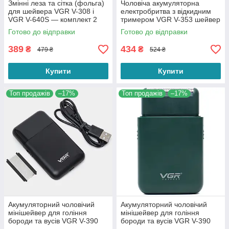
Змінні леза та сітка (фольга)
Чоловіча акумуляторна
для шейвера VGR V-308 і
електробритва з відкидним
VGR V-640S — комплект 2
тримером VGR V-353 шейвер
ножі + захисна сіточка Foil
для гоління бороди та вусів
Готово до відправки
Готово до відправки
Shaver Parts
389
434
₴
₴
479 ₴
524 ₴
Купити
Купити
Топ продажів
–17%
Топ продажів
–17%
Акумуляторний чоловічий
Акумуляторний чоловічий
мінішейвер для гоління
мінішейвер для гоління
бороди та вусів VGR V-390
бороди та вусів VGR V-390