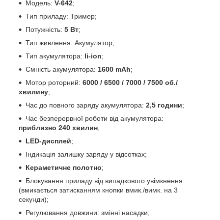
Модель:
V-642
;
Тип приладу: Тример;
Потужність:
5 Вт
;
Тип живлення: Акумулятор;
Тип акумулятора:
li-ion
;
Ємність акумулятора:
1600 mAh
;
Мотор роторний:
6000 / 6500 / 7000 / 7500 об./
хвилину
;
Час до повного заряду акумулятора:
2,5 години
;
Час безперервної роботи від акумулятора:
приблизно 240 хвилин
;
LED-дисплей
;
Індикація залишку заряду у відсотках;
Кераметичне полотно
;
Блокування приладу від випадкового увімкнення
(вмикається затисканням кнопки вмик./вимк. на 3
секунди);
Регулювання довжини: змінні насадки;