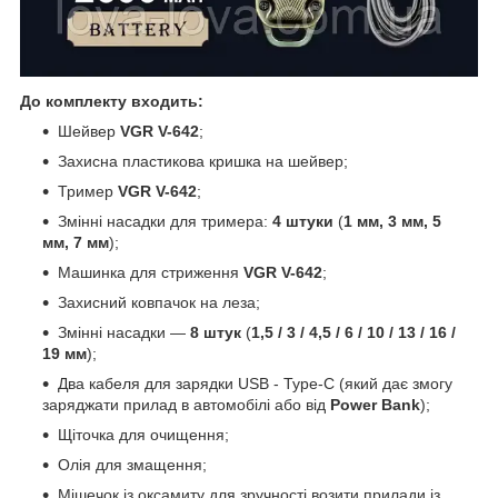
До комплекту входить:
Шейвер
VGR V-642
;
Захисна пластикова кришка на шейвер;
Тример
VGR V-642
;
Змінні насадки для тримера:
4 штуки
(
1 мм, 3 мм, 5
мм, 7 мм
);
Машинка для стриження
VGR V-642
;
Захисний ковпачок на леза;
Змінні насадки —
8 штук
(
1,5 / 3 / 4,5 / 6 / 10 / 13 / 16 /
19 мм
);
Два кабеля для зарядки USB - Type-C (який дає змогу
заряджати прилад в автомобілі або від
Power Bank
);
Щіточка для очищення;
Олія для змащення;
Мішечок із оксамиту для зручності возити прилади із