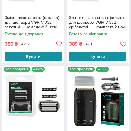
Змінні леза та сітка (фольга)
Змінні леза та сітка (фольга)
для шейвера VGR V-332
для шейвера VGR V-332
золотий — комплект 2 ножі +
сріблястий — комплект 2 ножі
захисна сітка Foil Shaver
+ захисна сітка Foil Shaver
Готово до відправки
Готово до відправки
Parts
Parts
389
389
₴
₴
479 ₴
479 ₴
Купити
Купити
Топ продажів
–19%
Топ продажів
–17%