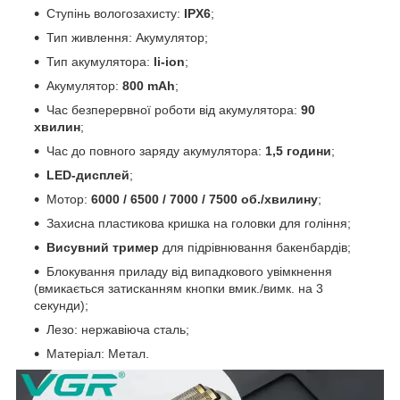
Ступінь вологозахисту:
IPX6
;
Тип живлення: Акумулятор;
Тип акумулятора:
li-ion
;
Акумулятор:
800 mAh
;
Час безперервної роботи від акумулятора:
90
хвилин
;
Час до повного заряду акумулятора:
1,5 години
;
LED-дисплей
;
Мотор:
6000 / 6500 / 7000 / 7500 об./хвилину
;
Захисна пластикова кришка на головки для гоління;
Висувний тример
для підрівнювання бакенбардів;
Блокування приладу від випадкового увімкнення
(вмикається затисканням кнопки вмик./вимк. на 3
секунди);
Лезо: нержавіюча сталь;
Матеріал: Метал.