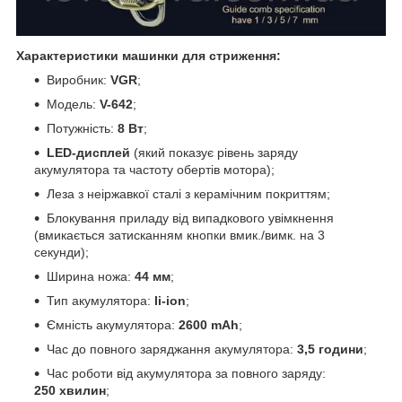
Характеристики машинки для стриження:
Виробник:
VGR
;
Модель:
V-642
;
Потужність:
8 Вт
;
LED-дисплей
(який показує рівень заряду
акумулятора та частоту обертів мотора);
Леза з неіржавкої сталі з керамічним покриттям;
Блокування приладу від випадкового увімкнення
(вмикається затисканням кнопки вмик./вимк. на 3
секунди);
Ширина ножа:
44 мм
;
Тип акумулятора:
li-ion
;
Ємність акумулятора:
2600 mAh
;
Час до повного заряджання акумулятора:
3,5 години
;
Час роботи від акумулятора за повного заряду:
250
хвилин
;