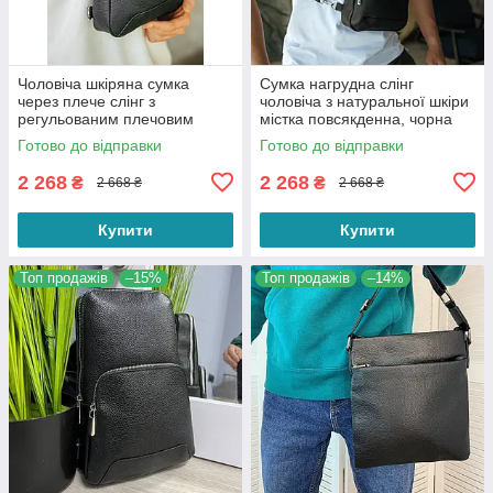
Чоловіча шкіряна сумка
Сумка нагрудна слінг
через плече слінг з
чоловіча з натуральної шкіри
регульованим плечовим
містка повсякденна, чорна
ременем «Booster» на 2
Готово до відправки
Готово до відправки
відділення
2 268
2 268
₴
₴
2 668 ₴
2 668 ₴
Купити
Купити
Топ продажів
–15%
Топ продажів
–14%