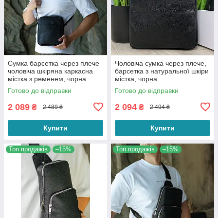
Сумка барсетка через плече
Чоловіча сумка через плече,
чоловіча шкіряна каркасна
барсетка з натуральної шкіри
містка з ременем, чорна
містка, чорна
Готово до відправки
Готово до відправки
2 089
2 094
₴
₴
2 489 ₴
2 494 ₴
Купити
Купити
Топ продажів
–15%
Топ продажів
–15%