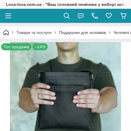
Lova-lova.com.ua - "Ваш головний помічник у виборі найкр
Товари та послуги
Подарунки для чоловіків
Чоловічі 
Топ продажів
–14%