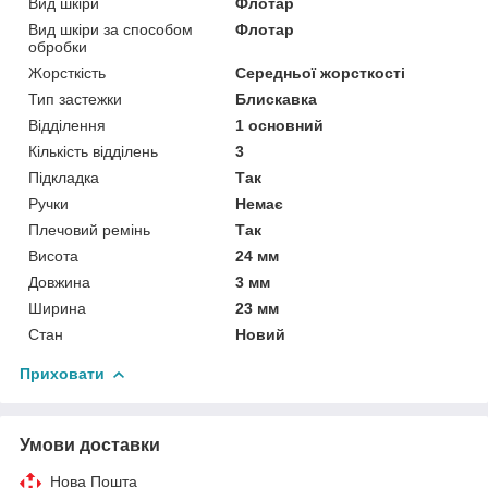
Вид шкіри
Флотар
Вид шкіри за способом
Флотар
обробки
Жорсткість
Середньої жорсткості
Тип застежки
Блискавка
Відділення
1 основний
Кількість відділень
3
Підкладка
Так
Ручки
Немає
Плечовий ремінь
Так
Висота
24 мм
Довжина
3 мм
Ширина
23 мм
Стан
Новий
Приховати
Умови доставки
Нова Пошта