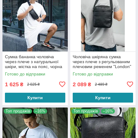
Сумка бананка чоловіча
Чоловіча шкіряна сумка
через плече з натуральної
через плече з регульованим
шкіри, містка на пояс, чорна
плечовим ременем "London"
на 3 відділення
Готово до відправки
Готово до відправки
1 625
2 089
₴
₴
2 025 ₴
2 489 ₴
Купити
Купити
Топ продажів
–16%
Топ продажів
–16%