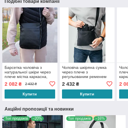
Подібні товари компанії
Барсетка чоловіча з
Чоловіча шкіряна сумка
Чоло
натуральної шкіри через
через плече з
плеч
плече містка каркасна,
регульованим ременем
карк
чорна
"Флеш Ап" на 3 відділення
чор
2 082
2 432
2 0
₴
₴
2 432 ₴
Купити
Купити
Акційні пропозиції та новинки
Топ продажів
–20%
Топ продажів
–16%