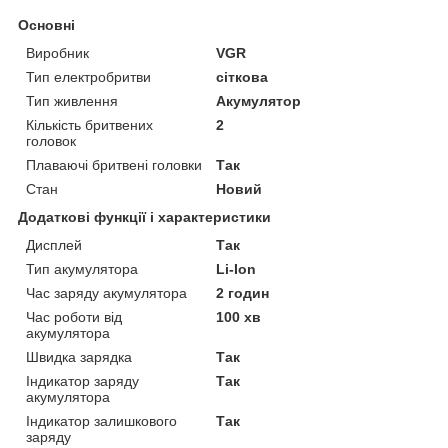
Основні
Виробник
VGR
Тип електробритви
сіткова
Тип живлення
Акумулятор
Кількість бритвених
2
головок
Плаваючі бритвені головки
Так
Стан
Новий
Додаткові функції і характеристики
Дисплей
Так
Тип акумулятора
Li-Ion
Час заряду акумулятора
2 годин
Час роботи від
100 хв
акумулятора
Швидка зарядка
Так
Індикатор заряду
Так
акумулятора
Індикатор залишкового
Так
заряду