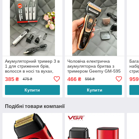
Акумуляторний тример 3 в
Чоловіча електрична
Бага
1 для стриження брів,
акумуляторна бритва з
набі
волосся в носі та вухах,
тримером Geemy GM-595
стри
бороди та вусів Geemy
для бороди носа та вух 3
та о
385
466
959
₴
₴
475 ₴
556 ₴
GM-3107
в 1
вусі
Купити
Купити
Подібні товари компанії