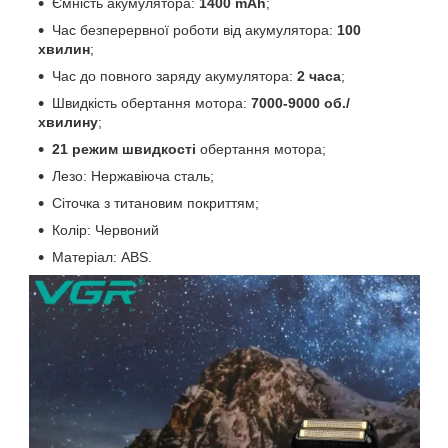
Ємність акумулятора:
1400 mAh
;
Час безперервної роботи від акумулятора:
100
хвилин
;
Час до повного заряду акумулятора:
2 часа
;
Швидкість обертання мотора:
7000-9000 об./
хвилину
;
21 режим швидкості
обертання мотора;
Лезо: Нержавіюча сталь;
Сіточка з титановим покриттям;
Колір: Червоний
Матеріал: АВS.