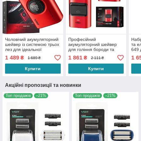
Чоловічий акумуляторний
Професійний
Набі
шейвер із системою трьох
акумуляторний шейвер
та е
лез для ідеальної
для гоління бороди та
649 
гладкості VGR V-378 для
вусів VGR V-307 шейвер
вусі
1 489
1 861
1 6
₴
₴
1 689 ₴
2 111 ₴
бороди та вусів Red
для ідеальної гладкості
ідеа
Red
Купити
Купити
Акційні пропозиції та новинки
Топ продажів
–21%
Топ продажів
–21%