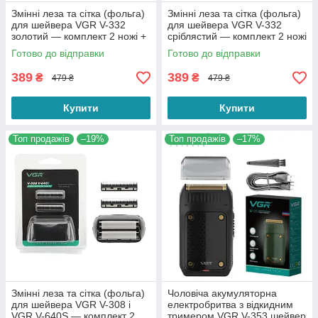
Змінні леза та сітка (фольга)
Змінні леза та сітка (фольга)
для шейвера VGR V-332
для шейвера VGR V-332
золотий — комплект 2 ножі +
сріблястий — комплект 2 ножі
захисна сітка Foil Shaver
+ захисна сітка Foil Shaver
Готово до відправки
Готово до відправки
Parts
Parts
389
389
₴
₴
479 ₴
479 ₴
Купити
Купити
Топ продажів
–19%
Топ продажів
–17%
Змінні леза та сітка (фольга)
Чоловіча акумуляторна
для шейвера VGR V-308 і
електробритва з відкидним
VGR V-640S — комплект 2
тримером VGR V-353 шейвер