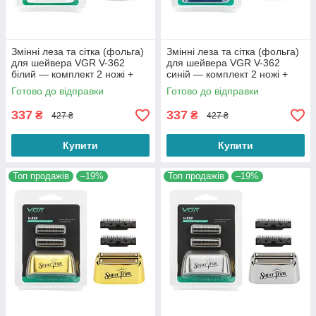
Змінні леза та сітка (фольга)
Змінні леза та сітка (фольга)
для шейвера VGR V-362
для шейвера VGR V-362
білий — комплект 2 ножі +
синій — комплект 2 ножі +
захисна сітка Foil Shaver
захисна сітка Foil Shaver
Готово до відправки
Готово до відправки
Parts
Parts
337
337
₴
₴
427 ₴
427 ₴
Купити
Купити
Топ продажів
–19%
Топ продажів
–19%