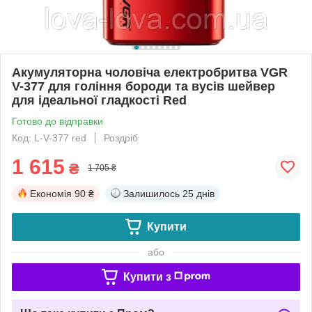
Акумуляторна чоловіча електробритва VGR
V-377 для гоління бороди та вусів шейвер
для ідеальної гладкості Red
Готово до відправки
Код: L-V-377 red
Роздріб
1 615
₴
1 705 ₴
Економія
90 ₴
Залишилось
25 днів
Купити
або
Купити з