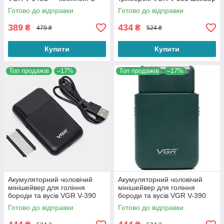
ножі + захисна сіточка Foil
для гоління бороди та вусів
Готово до відправки
Готово до відправки
Shaver Parts
389
434
₴
₴
479 ₴
524 ₴
Купити
Купити
Топ продажів
–17%
Топ продажів
–17%
Акумуляторний чоловічий
Акумуляторний чоловічий
мінішейвер для гоління
мінішейвер для гоління
бороди та вусів VGR V-390
бороди та вусів VGR V-390
для ідеальної гладкості Black
для ідеальної гладкості
Готово до відправки
Готово до відправки
Green