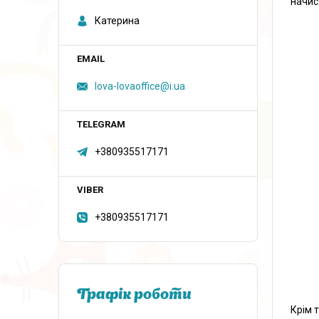
начис
Катерина
lova-lovaoffice@i.ua
+380935517171
+380935517171
Графік роботи
Крім 