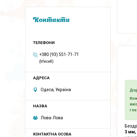
Контакти
+380 (93) 551-71-71
(lifecell)
Одеса, Україна
Дор
Кож
які
і п
Лова-Лова
Бездр
3 мм,