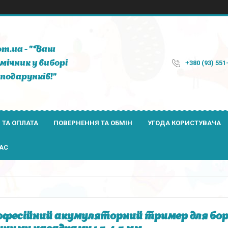
om.ua - "Ваш
мічник у виборі
+380 (93) 551
подарунків!"
 ТА ОПЛАТА
ПОВЕРНЕННЯ ТА ОБМІН
УГОДА КОРИСТУВАЧА
АС
фесійний акумуляторний тример для боро