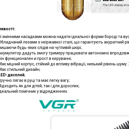
ивості:
Зі змінними насадками можна надати ідеальної форми бороді та ву
Обладнаний лезами з неіржавкої сталі, що гарантують акуратний рівн
лишаючи будь-яких слідів на чутливій шкірі;
Акумулятор дадуть змогу тримеру працювати автономно впродов
Він функционален и прост в керуванні;
Має міцний корпус, стійкий до впливу вібрації, низький рівень шуму.
Має стильний дизайн;
LED-дисплей
;
Зручно лягає в руці та має легку вагу;
Підходить як для дітей, так і для дорослих;
Ідеальний помічник у відрядженнях.