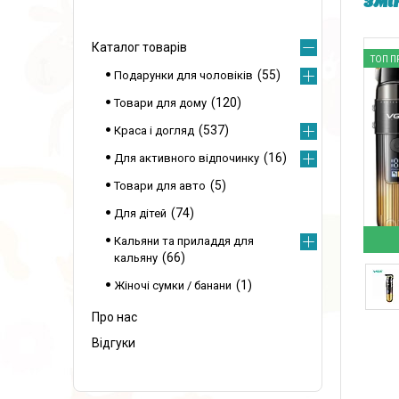
змі
Каталог товарів
ТОП П
55
Подарунки для чоловіків
120
Товари для дому
537
Краса і догляд
16
Для активного відпочинку
5
Товари для авто
74
Для дітей
Кальяни та приладдя для
66
кальяну
1
Жіночі сумки / банани
Про нас
Відгуки