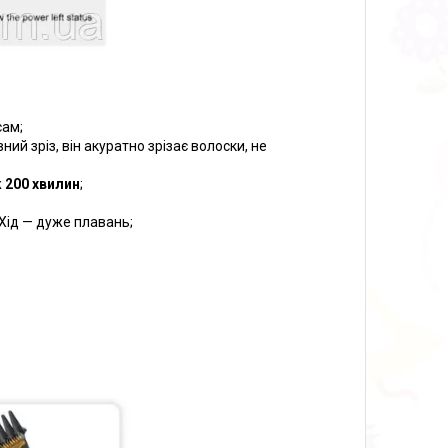
сам;
ий зріз, він акуратно зрізає волоски, не
ж
200 хвилин
;
 Хід — дуже плавань;