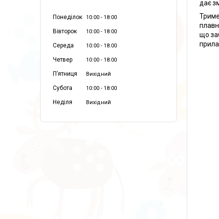
дає з
Трим
Понеділок
10:00
18:00
плавн
Вівторок
10:00
18:00
що за
прила
Середа
10:00
18:00
Четвер
10:00
18:00
Пʼятниця
Вихідний
Субота
10:00
18:00
Неділя
Вихідний