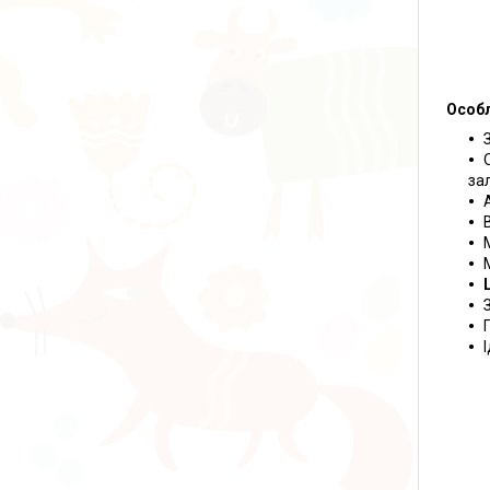
Особл
за