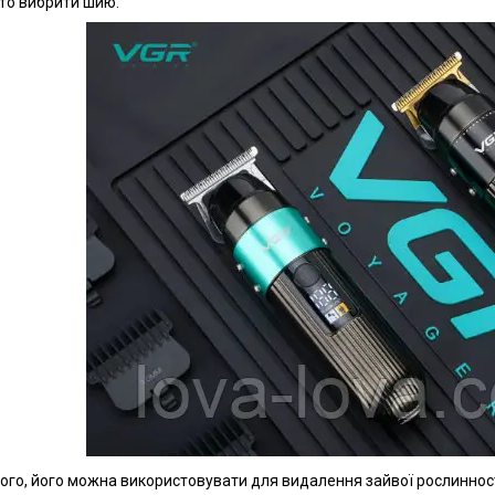
то вибрити шию.
того, його можна використовувати для видалення зайвої рослинності