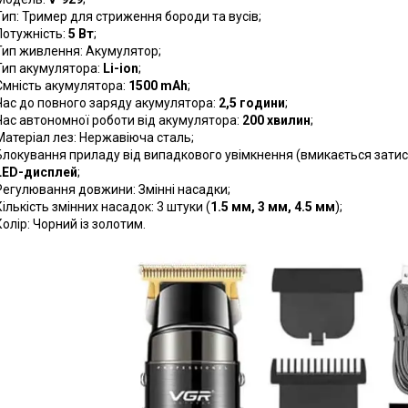
Тип: Тример для стриження бороди та вусів;
Потужність:
5 Вт
;
Тип живлення: Акумулятор;
Тип акумулятора:
Li-ion
;
Ємність акумулятора:
1500 mAh
;
Час до повного заряду акумулятора:
2,5 години
;
Час автономної роботи від акумулятора:
200 хвилин
;
Матеріал лез: Нержавіюча сталь;
Блокування приладу від випадкового увімкнення (вмикається затиск
LED-дисплей
;
Регулювання довжини: Змінні насадки;
Кількість змінних насадок: 3 штуки (
1.5 мм, 3 мм, 4.5 мм
);
Колір: Чорний із золотим.