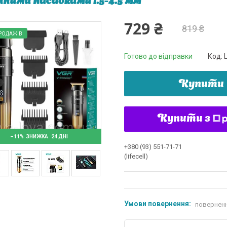
нними насадками 1.5-4.5 мм
729 ₴
819 ₴
РОДАЖІВ
Готово до відправки
Код:
Купити
Купити з
–11%
24 ДНІ
+380 (93) 551-71-71
(lifecell)
поверненн