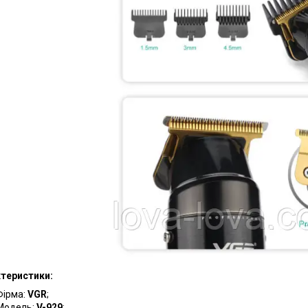
теристики:
Фірма:
VGR
;
Модель:
V-929
;