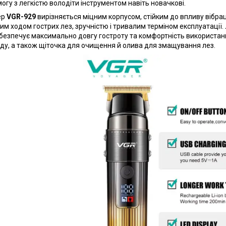
могу з легкістю володіти інструментом навіть новачкові.
ер
VGR-929
вирізняється міцним корпусом, стійким до впливу вібра
им ходом гострих лез, зручністю і тривалим терміном експлуатації. 
безпечує максимально довгу гостроту та комфортність використан
ду, а також щіточка для очищення й олива для змащування лез.