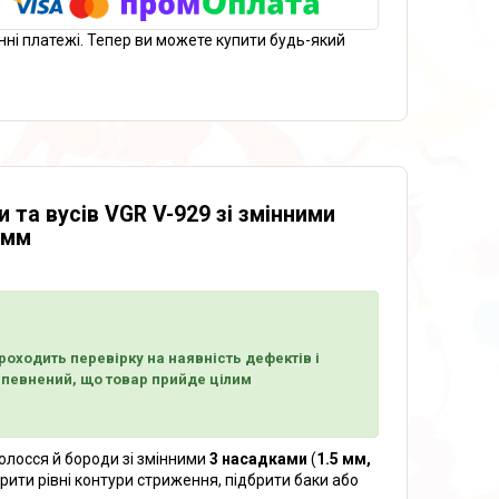
нні платежі. Тепер ви можете купити будь-який
та вусів VGR V-929 зі змінними
 мм
оходить перевірку на наявність дефектів і
 впевнений, що товар прийде цілим
олосся й бороди зі змінними
3 насадками
(
1.5 мм,
рити рівні контури стриження, підбрити баки або