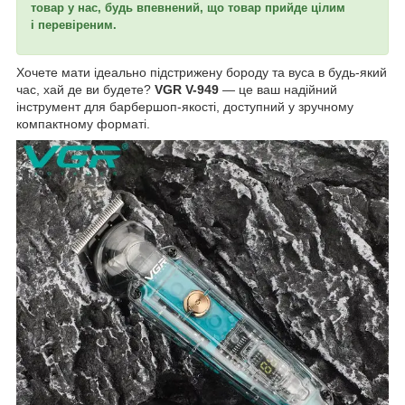
товар у нас, будь впевнений, що товар прийде цілим
і перевіреним.
Хочете мати ідеально підстрижену бороду та вуса в будь-який
час, хай де ви будете?
VGR V-949
— це ваш надійний
інструмент для барбершоп-якості, доступний у зручному
компактному форматі.