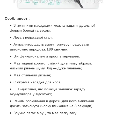
Особливості:
Зі змінними насадками можна надати ідеальної
форми бороді та вусам;
Леза з неіржавкої сталі;
Акумулятор дасть змогу тримеру працювати
автономно впродовж
180 хвилин
;
Він функционален и прост в керуванні;
Має міцний корпус, стійкий до впливу вібрації,
низький рівень шуму. Хід — дуже плавань;
Має стильний дизайн;
Є окрема насадка для носа;
LED-дисплей, що показує залишок заряду
акумулятора у відсотках;
Режим блокування в дорозі (для його вмикання
досить затиснути кнопку вмикання на 3 секунди);
Зручно лягає в руці та має легку вагу;