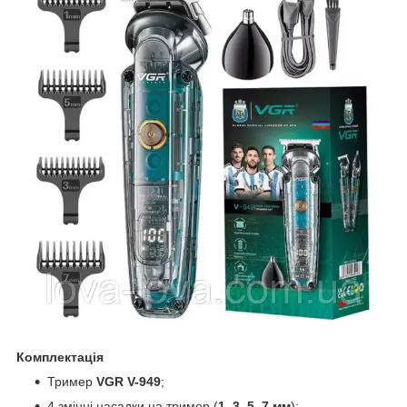
Комплектація
Тример
VGR V-949
;
4 змінні насадки на тример (
1, 3, 5, 7 мм
);