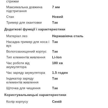
стрижки
Максимальна довжина
7 мм
підстригання
Стан
Новий
Тример для окантовки
Так
Додаткові функції і характеристики
Матеріал лез
Нержавіюча сталь
Насадка-тример для носа і
Так
вух
Вологозахищений корпус
Так
Тип елементів живлення
Li-Ion
Час роботи від
180 хв
акумулятора
Час заряду акумулятора
1.5 годин
Індикатор заряду
Так
елементів живлення
Щіточка для чищення
Так
Користувальницькі характеристики
Колір корпусу
Синій