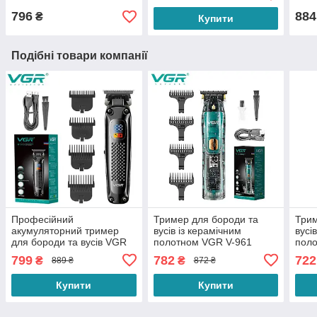
10 в 1
796
884
₴
Купити
Подібні товари компанії
Професійний
Тример для бороди та
Трим
акумуляторний тример
вусів із керамічним
вусі
для бороди та вусів VGR
полотном VGR V-961
поло
V-972 зі змінними
змінними насадками та
змін
799
782
722
₴
₴
889 ₴
872 ₴
насадками 1,5-6 мм
вологозахистом IPX7
мм 
Купити
Купити