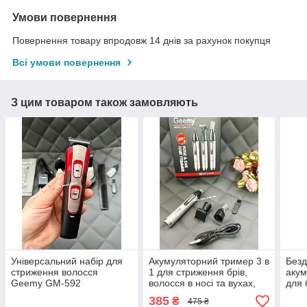
Умови повернення
Повернення товару впродовж 14 днів за рахунок покупця
Всі умови повернення
З цим товаром також замовляють
Універсальний набір для
Акумуляторний тример 3 в
Безд
стриження волосся
1 для стриження брів,
акум
Geemy GM-592
волосся в носі та вухах,
для 
акумуляторний тример
бороди та вусів Geemy
V-01
385
₴
475 ₴
для бороди та вусів набір
GM-3107
нас