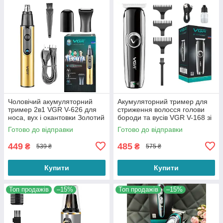
Чоловічий акумуляторний
Акумуляторний тример для
тример 2в1 VGR V-626 для
стриження волосся голови
носа, вух і окантовки Золотий
бороди та вусів VGR V-168 зі
змінними насадками
Готово до відправки
Готово до відправки
449
485
₴
₴
539 ₴
575 ₴
Купити
Купити
Топ продажів
–15%
Топ продажів
–15%