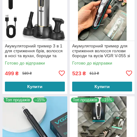
Акумуляторний тример 3 в 1
Акумуляторний тример для
для стриження брів, волосся
стриження волосся голови
в носі та вухах, бороди та
бороди та вусів VGR V-055 зі
вусів DSP 40032
змінними насадками
Готово до відправки
Готово до відправки
499
523
₴
₴
589 ₴
613 ₴
Купити
Купити
Топ продажів
–15%
Топ продажів
–15%