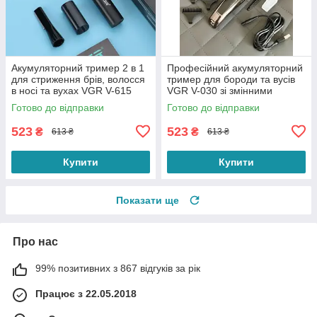
Акумуляторний тример 2 в 1
Професійний акумуляторний
для стриження брів, волосся
тример для бороди та вусів
в носі та вухах VGR V-615
VGR V-030 зі змінними
насадками (5 штук)
Готово до відправки
Готово до відправки
523
523
₴
₴
613 ₴
613 ₴
Купити
Купити
Показати ще
Про нас
99% позитивних з 867 відгуків за рік
Працює з 22.05.2018