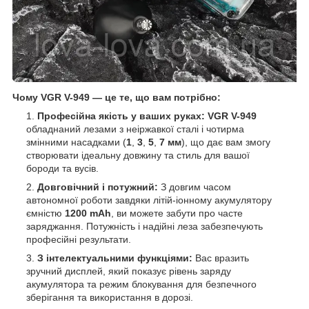
Чому VGR V-949 — це те, що вам потрібно:
Професійна якість у ваших руках:
VGR V-949
обладнаний лезами з неіржавкої сталі і чотирма
змінними насадками (
1
,
3
,
5
,
7 мм
), що дає вам змогу
створювати ідеальну довжину та стиль для вашої
бороди та вусів.
Довговічний і потужний:
З довгим часом
автономної роботи завдяки літій-іонному акумулятору
ємністю
1200 mAh
, ви можете забути про часте
заряджання. Потужність і надійні леза забезпечують
професійні результати.
З інтелектуальними функціями:
Вас вразить
зручний дисплей, який показує рівень заряду
акумулятора та режим блокування для безпечного
зберігання та використання в дорозі.