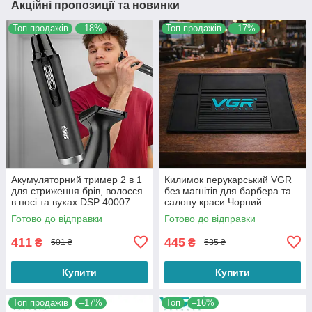
Акційні пропозиції та новинки
Топ продажів
–18%
Топ продажів
–17%
Акумуляторний тример 2 в 1
Килимок перукарський VGR
для стриження брів, волосся
без магнітів для барбера та
в носі та вухах DSP 40007
салону краси Чорний
Black
Готово до відправки
Готово до відправки
411
445
₴
₴
501 ₴
535 ₴
Купити
Купити
Топ продажів
–17%
Топ
–16%