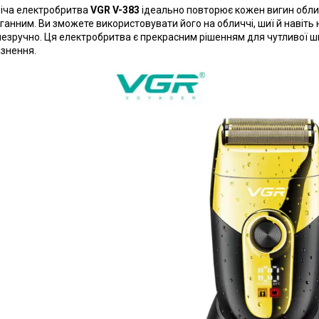
іча електробритва
VGR V-383
ідеально повторює кожен вигин обли
ганним. Ви зможете використовувати його на обличчі, шиї й навіть 
незручно. Ця електробритва є прекрасним рішенням для чутливої ш
знення.