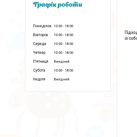
Графік роботи
Понеділок
10:00
18:00
Підхо
Вівторок
10:00
18:00
із со
Середа
10:00
18:00
Четвер
10:00
18:00
Пʼятниця
Вихідний
Субота
10:00
18:00
Неділя
Вихідний