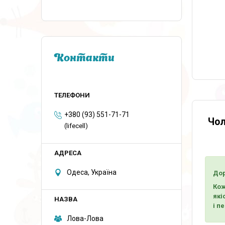
Контакти
+380 (93) 551-71-71
Чол
(lifecell)
Одеса, Україна
Дор
Кож
які
і п
Лова-Лова