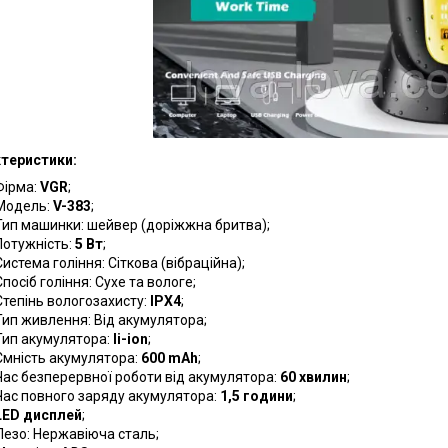
теристики:
Фірма:
VGR
;
Модель:
V-383
;
Тип машинки: шейвер (доріжжна бритва);
Потужність:
5 Вт
;
Система гоління: Сіткова (вібраційна);
Спосіб гоління: Сухе та вологе;
Cтепінь вологозахисту:
IPX4
;
Тип живлення: Від акумулятора;
Тип акумулятора:
li-ion
;
Ємність акумулятора:
600 mAh
;
Час безперервної роботи від акумулятора:
60 хвилин
;
Час повного заряду акумулятора:
1,5 години
;
LED дисплей
;
Лезо: Нержавіюча сталь;