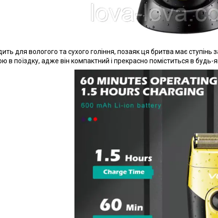
дить для вологого та сухого гоління, позаяк ця бритва має ступінь 
бою в поїздку, адже він компактний і прекрасно поміститься в будь-я