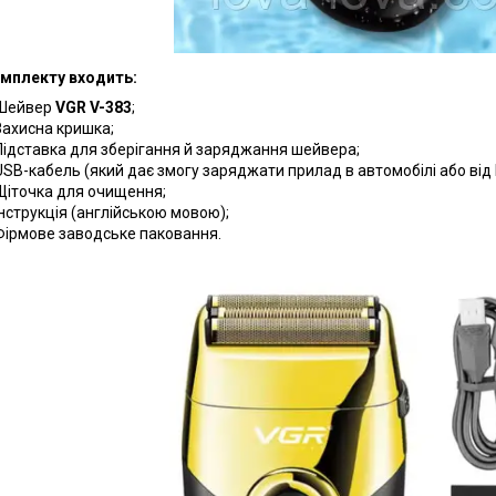
мплекту входить:
Шейвер
VGR V-383
;
Захисна кришка;
Підставка для зберігання й заряджання шейвера;
USВ-кабель (який дає змогу заряджати прилад в автомобілі або від 
Щіточка для очищення;
Інструкція (англійською мовою);
Фірмове заводське паковання.