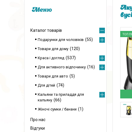
Аку
вус
Каталог товарів
ТОП П
55
Подарунки для чоловіків
120
Товари для дому
537
Краса і догляд
16
Для активного відпочинку
5
Товари для авто
74
Для дітей
Кальяни та приладдя для
66
кальяну
1
Жіночі сумки / банани
Про нас
Відгуки