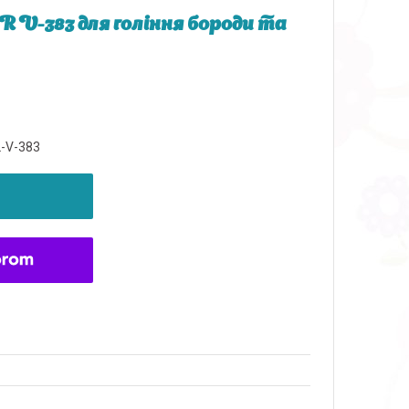
V-383 для гоління бороди та
L-V-383