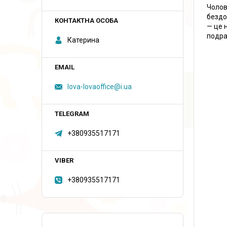
Чолов
бездо
— це 
подра
Катерина
lova-lovaoffice@i.ua
+380935517171
+380935517171