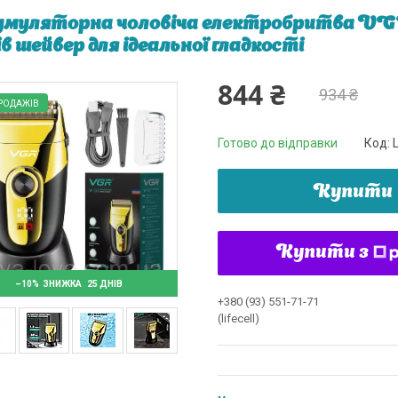
муляторна чоловіча електробритва VGR 
ів шейвер для ідеальної гладкості
844 ₴
934 ₴
РОДАЖІВ
Готово до відправки
Код:
Купити
Купити з
–10%
25 ДНІВ
+380 (93) 551-71-71
(lifecell)