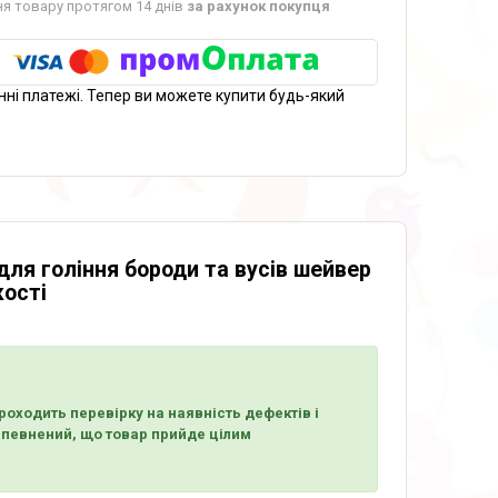
я товару протягом 14 днів
за рахунок покупця
нні платежі. Тепер ви можете купити будь-який
ля гоління бороди та вусів шейвер
кості
оходить перевірку на наявність дефектів і
 впевнений, що товар прийде цілим