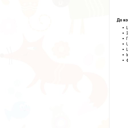
До ко