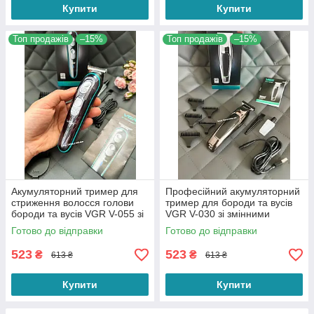
Купити
Купити
Топ продажів
–15%
Топ продажів
–15%
Акумуляторний тример для
Професійний акумуляторний
стриження волосся голови
тример для бороди та вусів
бороди та вусів VGR V-055 зі
VGR V-030 зі змінними
змінними насадками
насадками (5 штук)
Готово до відправки
Готово до відправки
523
523
₴
₴
613 ₴
613 ₴
Купити
Купити