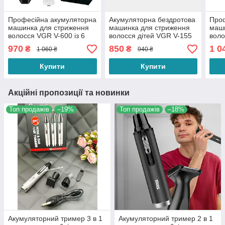
Професійна акумуляторна
Акумуляторна бездротова
Проф
машинка для стриження
машинка для стриження
маши
волосся VGR V-600 із 6
волосся дітей VGR V-155
воло
змінними насадками 1,5-
безшумна з 3 насадками
функ
970
850
1 0
₴
₴
1 060 ₴
940 ₴
13 мм Чорна
Синя
нас
Купити
Купити
Акційні пропозиції та новинки
Топ продажів
–19%
Топ продажів
–18%
Акумуляторний тример 3 в 1
Акумуляторний тример 2 в 1