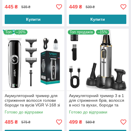
445
449
₴
₴
535 ₴
539 ₴
Купити
Купити
Топ
–16%
Топ продажів
–15%
Акумуляторний тример для
Акумуляторний тример 3 в 1
стриження волосся голови
для стриження брів, волосся
бороди та вусів VGR V-168 зі
в носі та вухах, бороди та
змінними насадками
вусів DSP 40032
Готово до відправки
Готово до відправки
485
499
₴
₴
575 ₴
589 ₴