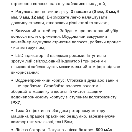
стриження волосся навіть у найактивніших дітей;
Регулювання довжини зрізу:
3 насадки
(0 мм, 3 мм, 6
мм, 9 мм, 12 мм)
, Ви зможете легко налаштувати
довжину стрижки, створюючи різні стилі та зачіски;
Вакуумний контейнер: Забудьте про нестерпний убір
волосся після стриження. Вбудований вакуумний
контейнер акумулює стрижене волосся, роблячи процес
чистим і зручним;
LED-індикатор і 3 швидкісні режими: Інтуїтивно
зрозумілий світлодіодний індикатор і три режими
швидкості забезпечують максимальний комфорт під час
використання;
Водонепроникний корпус: Стрижка в душі або ванній
— не проблема. Стрибайте волосся вологим і
зберігайте машинку в ідеальній чистоті завдяки
водонепроникному корпусу зі ступенем вологозахисту
IPX7
;
Тиха й ефективна: Завдяки роторному мотору
машинка працює практично безшумно, забезпечуючи
комфорт як малюкові, так і Вам;
Літієва батарея: Потужна літієва батарея
800 мАч