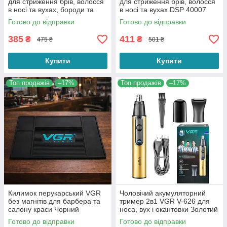
для стриження брів, волосся
для стриження брів, волосся
в носі та вухах, бороди та
в носі та вухах DSP 40007
вусів Geemy GM-3107
Black
Готово до відправки
Готово до відправки
385
411
₴
₴
475 ₴
501 ₴
Купити
Купити
Топ продажів
–17%
Топ продажів
–17%
Килимок перукарський VGR
Чоловічий акумуляторний
без магнітів для барбера та
тример 2в1 VGR V-626 для
салону краси Чорний
носа, вух і окантовки Золотий
Готово до відправки
Готово до відправки