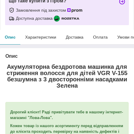
Що таке купити з Пром?
Замовлення під захистом
Доступна доставка
Опис
Характеристики
Доставка
Оплата
Умови п
Опис
Акумуляторна бездротова машинка для
стриження волосся для дітей VGR V-155
безшумна з 3 двосторонніми насадками
Зелена
Дорогий клієнт! Раді привітувати тебе в нашому інтернет-
магазині "Лова-Лова".
Кожен товар із нашого асортименту перед відправленням
до клієнта проходить перевірку на наявність дефектів і