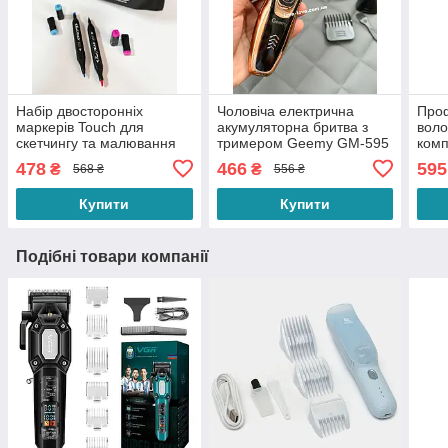
Набір двосторонніх
Чоловіча електрична
Про
маркерів Touch для
акумуляторна бритва з
воло
скетчингу та малювання
тримером Geemy GM-595
комп
80 штук на спиртовій
для бороди носа та вух 3
поту
478
466
595
₴
₴
568 ₴
556 ₴
основі
в 1
із х
Купити
Купити
Подібні товари компанії