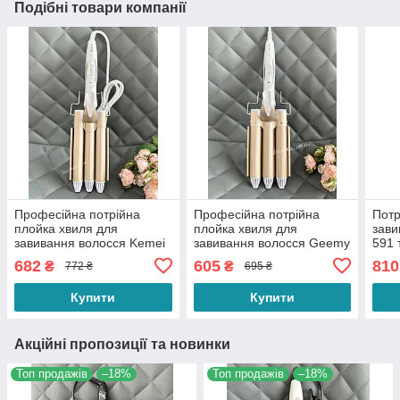
Подібні товари компанії
Професійна потрійна
Професійна потрійна
Потр
плойка хвиля для
плойка хвиля для
зави
завивання волосся Kemei
завивання волосся Geemy
591 
KM-1010 зі щипцями
GM-1988 щипці діаметром
25 м
682
605
810
₴
₴
772 ₴
695 ₴
діаметром 22 мм
25 мм
Купити
Купити
Акційні пропозиції та новинки
Топ продажів
–18%
Топ продажів
–18%