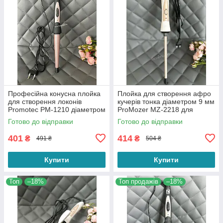
Професійна конусна плойка
Плойка для створення афро
для створення локонів
кучерів тонка діаметром 9 мм
Promotec PM-1210 діаметром
ProMozer MZ-2218 для
13-25 мм потужністю 25 Вт
завивання волосся
Готово до відправки
Готово до відправки
401
414
₴
₴
491 ₴
504 ₴
Купити
Купити
Топ
–18%
Топ продажів
–18%