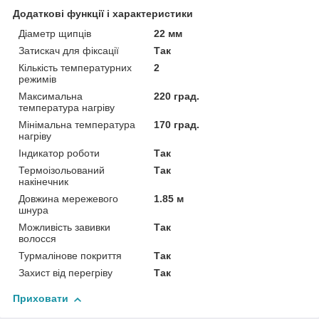
Додаткові функції і характеристики
Діаметр щипців
22 мм
Затискач для фіксації
Так
Кількість температурних
2
режимів
Максимальна
220 град.
температура нагріву
Мінімальна температура
170 град.
нагріву
Індикатор роботи
Так
Термоізольований
Так
накінечник
Довжина мережевого
1.85 м
шнура
Можливість завивки
Так
волосся
Турмалінове покриття
Так
Захист від перегріву
Так
Приховати