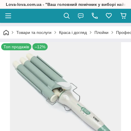
Lova-lova.com.ua - "Ваш головний помічник у виборі найкр
Товари та послуги
Краса і догляд
Плойки
Професі
Топ продажів
–12%