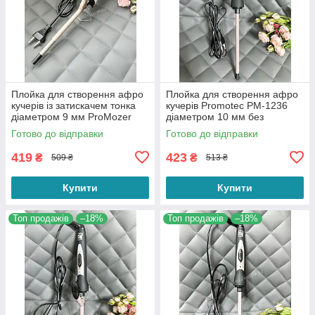
Плойка для створення афро
Плойка для створення афро
кучерів із затискачем тонка
кучерів Promotec PM-1236
діаметром 9 мм ProMozer
діаметром 10 мм без
MZ-2216 для завивання
затискача
Готово до відправки
Готово до відправки
волосся
419
423
₴
₴
509 ₴
513 ₴
Купити
Купити
Топ продажів
–18%
Топ продажів
–18%