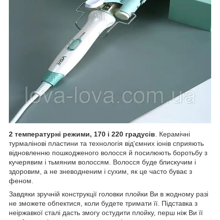
2 температурні режими, 170 і 220 градусів
. Керамічні
турмалінові пластини та технологія від'ємних іонів сприяють
відновленню пошкодженого волосся й посилюють боротьбу з
кучерявим і тьмяним волоссям. Волосся буде блискучим і
здоровим, а не зневодненим і сухим, як це часто буває з
феном.
Завдяки зручній конструкції головки плойки Ви в жодному разі
не зможете обпектися, коли будете тримати її. Підставка з
неіржавкої сталі дасть змогу остудити плойку, перш ніж Ви її