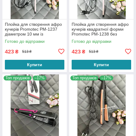
Плойка для створення афро
Плойка для створення афро
кучерів Promotec PM-1237
кучерів квадратної форми
діаметром 10 мм із
Promotec PM-1238 без
затискачем
затискача
Готово до відправки
Готово до відправки
423
423
₴
₴
513 ₴
513 ₴
Купити
Купити
Топ продажів
–17%
Топ продажів
–17%