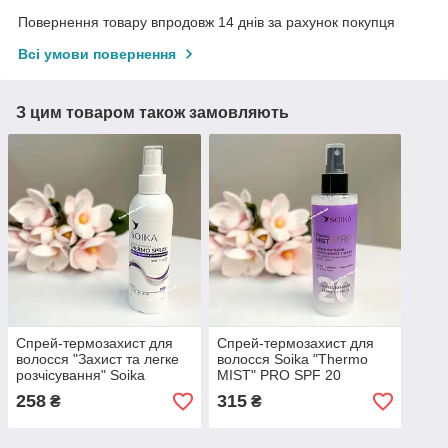
Повернення товару впродовж 14 днів за рахунок покупця
Всі умови повернення
З цим товаром також замовляють
Спрей-термозахист для
Спрей-термозахист для
волосся "Захист та легке
волосся Soika "Thermo
розчісування" Soika
MIST" PRO SPF 20
Thermo Spray об'ємом
об'ємом 200 мл
258
315
₴
₴
200 мл