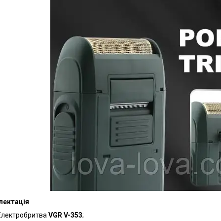
лектація
Електробритва
VGR V-353
;