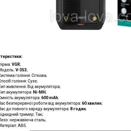
теристики:
Фірма:
VGR
;
Модель:
V-353
;
Система гоління: Сіткова;
Спосіб гоління: Сухе;
Тип живлення: Від акумулятора;
Тип акумулятора:
Ni-MH
;
Ємність акумулятора:
600 mAh
;
Час безперервної роботи від акумулятора:
60 хвилин
;
Час до повного заряду акумулятора:
8 годин
;
Відкидний тример: Так;
Лезо: нержавіюча сталь;
Матеріал: АВS.