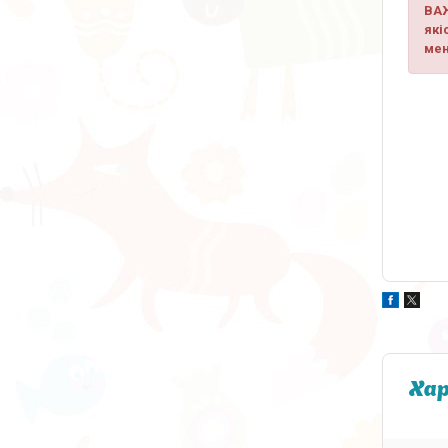
ВАЖ
які
мен
Ха