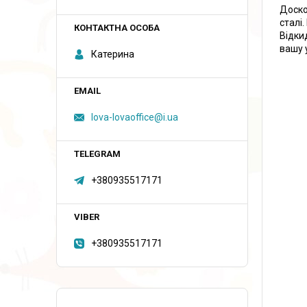
Доско
сталі
Відки
вашу 
Катерина
lova-lovaoffice@i.ua
+380935517171
+380935517171