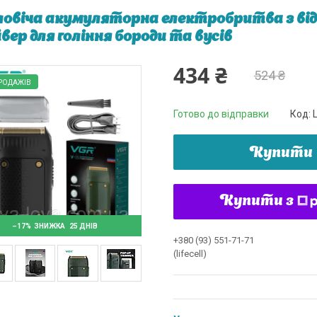
овіча акумуляторна електробритва з в
вер для гоління бороди та вусів
434 ₴
524 ₴
РОДАЖІВ
Готово до відправки
Код:
Купити
Купити з
–17%
25 ДНІВ
+380 (93) 551-71-71
(lifecell)