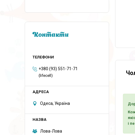
Контакти
+380 (93) 551-71-71
Чо
(lifecell)
Одеса, Україна
Дор
Кож
які
і п
Лова-Лова