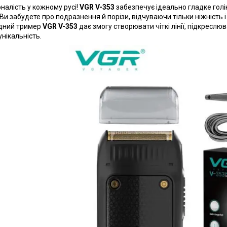
налість у кожному русі!
VGR V-353
забезпечує ідеально гладке голі
. Ви забудете про подразнення й порізи, відчуваючи тільки ніжність 
дний тример
VGR V-353
дає змогу створювати чіткі лінії, підкреслю
унікальність.