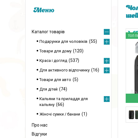
Чол
шей
Каталог товарів
ТОП П
55
Подарунки для чоловіків
120
Товари для дому
537
Краса і догляд
16
Для активного відпочинку
5
Товари для авто
74
Для дітей
Кальяни та приладдя для
66
кальяну
1
Жіночі сумки / банани
Про нас
Відгуки