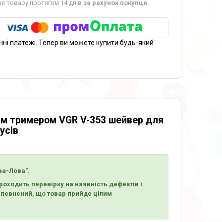
я товару протягом 14 днів
за рахунок покупця
нні платежі. Тепер ви можете купити будь-який
им тримером VGR V-353 шейвер для
усів
ва-Лова".
оходить перевірку на наявність дефектів і
 впевнений, що товар прийде цілим