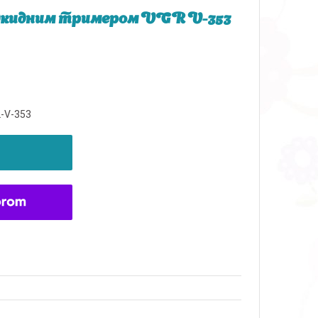
ідкидним тримером VGR V-353
L-V-353