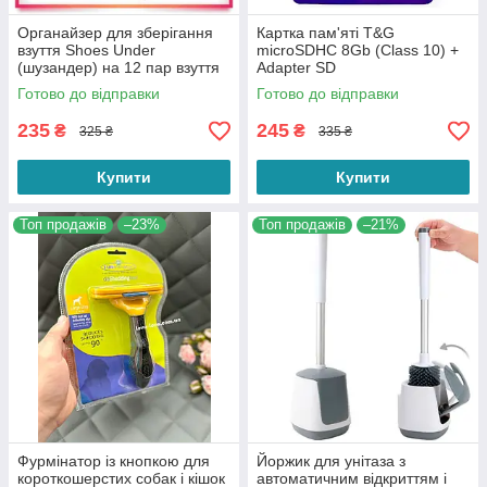
Органайзер для зберігання
Картка пам'яті T&G
взуття Shoes Under
microSDHC 8Gb (Class 10) +
(шузандер) на 12 пар взуття
Adapter SD
Готово до відправки
Готово до відправки
235
245
₴
₴
325 ₴
335 ₴
Купити
Купити
Топ продажів
–23%
Топ продажів
–21%
Фурмінатор із кнопкою для
Йоржик для унітаза з
короткошерстих собак і кішок
автоматичним відкриттям і