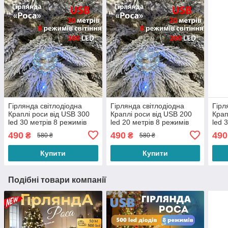
Гірлянда світлодіодна
Гірлянда світлодіодна
Гірл
Краплі роси від USB 300
Краплі роси від USB 200
Крап
led 30 метрів 8 режимів
led 20 метрів 8 режимів
led 
світіння (холодний білий)
світіння (холодний білий)
світ
490
490
490
₴
₴
580 ₴
580 ₴
Купити
Купити
Подібні товари компанії