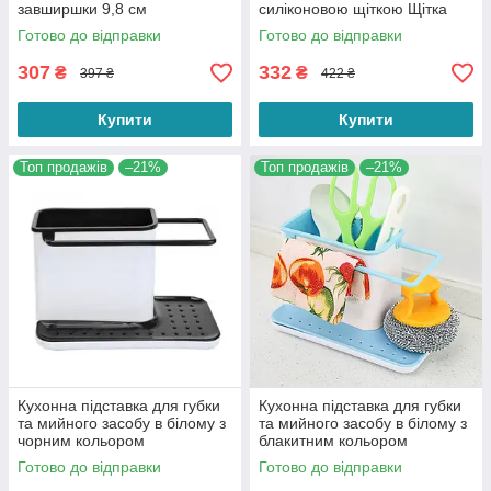
завширшки 9,8 см
силіконовою щіткою Щітка
для унітаза з тримачем
Готово до відправки
Готово до відправки
307
332
₴
₴
397 ₴
422 ₴
Купити
Купити
Топ продажів
–21%
Топ продажів
–21%
Кухонна підставка для губки
Кухонна підставка для губки
та мийного засобу в білому з
та мийного засобу в білому з
чорним кольором
блакитним кольором
Готово до відправки
Готово до відправки