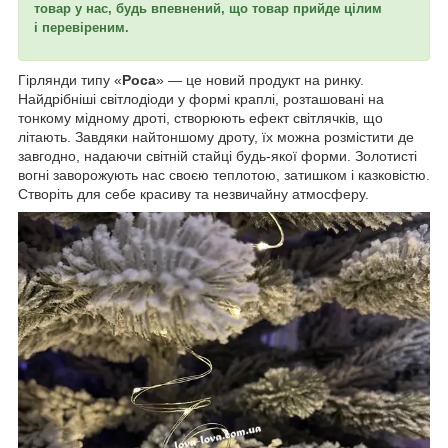
товар у нас, будь впевнений, що товар прийде цілим
і перевіреним.
Гірлянди типу «
Роса
» — це новий продукт на ринку.
Найдрібніші світлодіоди у формі краплі, розташовані на
тонкому мідному дроті, створюють ефект світлячків, що
літають. Завдяки найтоншому дроту, їх можна розмістити де
завгодно, надаючи світній стайці будь-якої форми. Золотисті
вогні заворожують нас своєю теплотою, затишком і казковістю.
Створіть для себе красиву та незвичайну атмосферу.