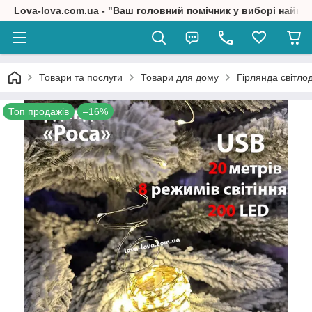
Lova-lova.com.ua - "Ваш головний помічник у виборі найкр
Товари та послуги
Товари для дому
Гірлянда світлод
Топ продажів
–16%