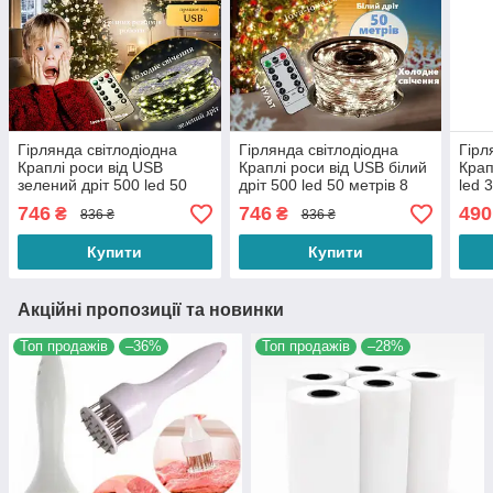
Гірлянда світлодіодна
Гірлянда світлодіодна
Гірл
Краплі роси від USB
Краплі роси від USB білий
Крап
зелений дріт 500 led 50
дріт 500 led 50 метрів 8
led 
метрів 8 режимів світіння
режимів світіння
світ
746
746
490
₴
₴
836 ₴
836 ₴
(холодний білий)
(холодний білий)
Купити
Купити
Акційні пропозиції та новинки
Топ продажів
–36%
Топ продажів
–28%