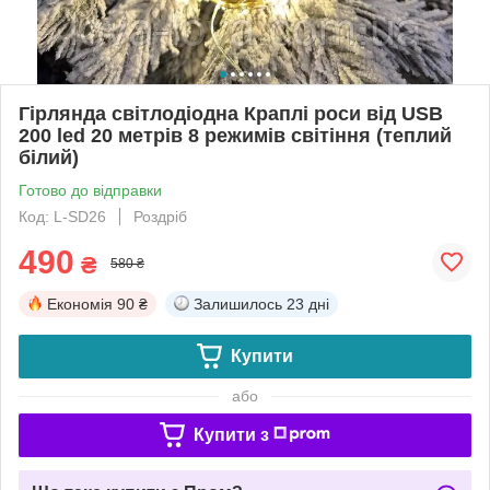
Гірлянда світлодіодна Краплі роси від USB
200 led 20 метрів 8 режимів світіння (теплий
білий)
Готово до відправки
Код: L-SD26
Роздріб
490
₴
580 ₴
Економія
90 ₴
Залишилось
23 дні
Купити
або
Купити з