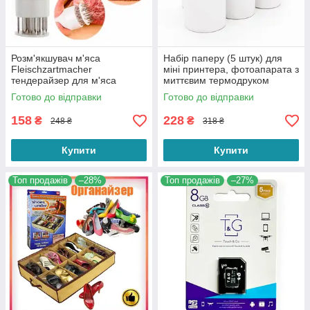
Розм'якшувач м'яса
Набір паперу (5 штук) для
Fleischzartmacher
міні принтера, фотоапарата з
тендерайзер для м'яса
миттєвим термодруком
(папір для термодруку)
Готово до відправки
Готово до відправки
158
228
₴
₴
248 ₴
318 ₴
Купити
Купити
Топ продажів
–28%
Топ продажів
–27%