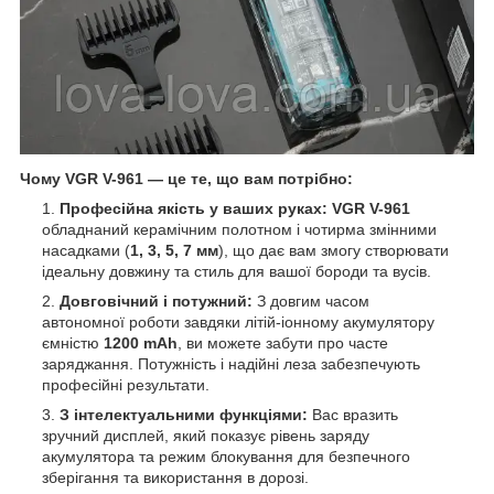
Чому VGR V-961 — це те, що вам потрібно:
Професійна якість у ваших руках:
VGR V-961
обладнаний керамічним полотном і чотирма змінними
насадками (
1, 3, 5, 7 мм
), що дає вам змогу створювати
ідеальну довжину та стиль для вашої бороди та вусів.
Довговічний і потужний:
З довгим часом
автономної роботи завдяки літій-іонному акумулятору
ємністю
1200 mAh
, ви можете забути про часте
заряджання. Потужність і надійні леза забезпечують
професійні результати.
З інтелектуальними функціями:
Вас вразить
зручний дисплей, який показує рівень заряду
акумулятора та режим блокування для безпечного
зберігання та використання в дорозі.