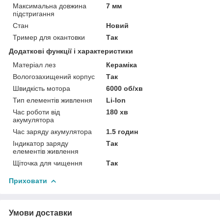
Максимальна довжина
7 мм
підстригання
Стан
Новий
Тример для окантовки
Так
Додаткові функції і характеристики
Матеріал лез
Кераміка
Вологозахищений корпус
Так
Швидкість мотора
6000 об/хв
Тип елементів живлення
Li-Ion
Час роботи від
180 хв
акумулятора
Час заряду акумулятора
1.5 годин
Індикатор заряду
Так
елементів живлення
Щіточка для чищення
Так
Приховати
Умови доставки