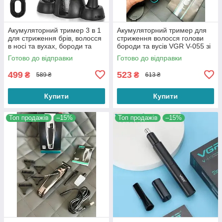
Акумуляторний тример 3 в 1
Акумуляторний тример для
для стриження брів, волосся
стриження волосся голови
в носі та вухах, бороди та
бороди та вусів VGR V-055 зі
вусів DSP 40032
змінними насадками
Готово до відправки
Готово до відправки
499
523
₴
₴
589 ₴
613 ₴
Купити
Купити
Топ продажів
–15%
Топ продажів
–15%