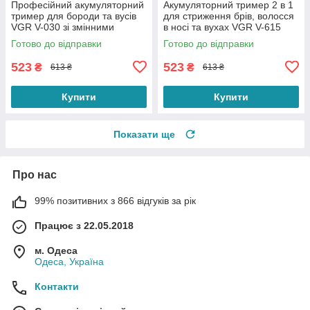
Професійний акумуляторний
Акумуляторний тример 2 в 1
тример для бороди та вусів
для стриження брів, волосся
VGR V-030 зі змінними
в носі та вухах VGR V-615
насадками (5 штук)
Готово до відправки
Готово до відправки
523
523
₴
₴
613 ₴
613 ₴
Купити
Купити
Показати ще
Про нас
99% позитивних з 866 відгуків за рік
Працює з 22.05.2018
м. Одеса
Одеса, Україна
Контакти