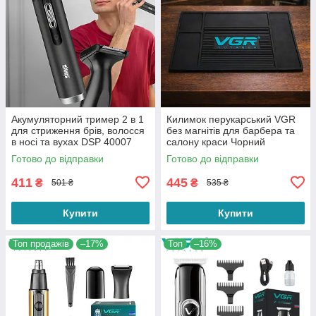
Акумуляторний тример 2 в 1
Килимок перукарський VGR
для стриження брів, волосся
без магнітів для барбера та
в носі та вухах DSP 40007
салону краси Чорний
Black
Готово до відправки
Готово до відправки
411
445
₴
₴
501 ₴
535 ₴
Купити
Купити
Топ продажів
–17%
Топ
–16%