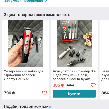
Всі умови повернення
З цим товаром також замовляють
Універсальний набір для
Акумуляторний тример 3 в
Безд
стриження волосся
1 для стриження брів,
акум
Geemy GM-592
волосся в носі та вухах,
для 
акумуляторний тример
бороди та вусів Geemy
V-01
385
₴
475 ₴
для бороди та вусів набір
GM-3107
нас
10 в 1
796
884
₴
Купити
Подібні товари компанії