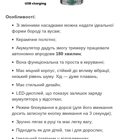
Особливості:
Зі змінними насадками можна надати ідеальної
форми бороді та вусам;
Керамічне полотно;
Акумулятор дадуть змогу тримеру працювати
автономно впродовж
180 хвилин
;
Вона функціональна та проста в керуванні;
Має міцний корпус, стійкий до впливу вібрації,
низький рівень шуму. Хід — дуже плавань;
Має стильний дизайн;
LED-дисплей, що показує залишок заряду
акумулятора у відсотках;
Режим блокування в дорозі (для його вмикання
досить затиснути кнопку вмикання на 3 секунди);
Зручно лягає в руці та має легку вагу;
Підходить як для дітей, так і для дорослих;
Ідеальний помічник у відрядженнях.