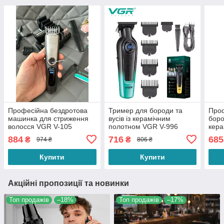
Професійна бездротова
Тример для бороди та
Проф
машинка для стриження
вусів із керамічним
боро
волосся VGR V-105
полотном VGR V-996
кера
тример для бороди та
змінними насадками та
VGR 
884
716
685
₴
₴
974 ₴
806 ₴
вусів із насадками
дисплеєм 7000 RMP
наса
Бірюзовий
Купити
Купити
Акційні пропозиції та новинки
Топ продажів
–18%
Топ продажів
–17%