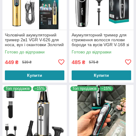
Чоловічий акумуляторний
Акумуляторний тример для
тример 2в1 VGR V-626 для
стриження волосся голови
носа, вух і окантовки Золотий
бороди та вусів VGR V-168 зі
змінними насадками
Готово до відправки
Готово до відправки
449
485
₴
₴
539 ₴
575 ₴
Купити
Купити
Топ продажів
–15%
Топ продажів
–15%