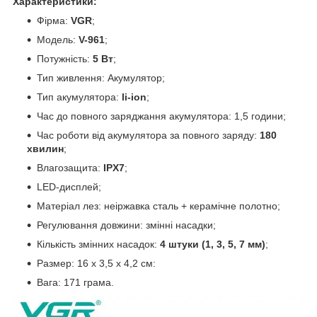
Характеристики:
Фірма:
VGR
;
Модель:
V-961
;
Потужність:
5 Вт
;
Тип живлення: Акумулятор;
Тип акумулятора:
li-ion
;
Час до повного заряджання акумулятора: 1,5 години;
Час роботи від акумулятора за повного заряду:
180
хвилин
;
Влагозащита:
IPX7
;
LED-дисплей;
Матеріал лез: неіржавка сталь + керамічне полотно;
Регулювання довжини: змінні насадки;
Кількість змінних насадок:
4 штуки (1, 3, 5, 7 мм)
;
Размер: 16 х 3,5 х 4,2 см:
Вага: 171 грама.