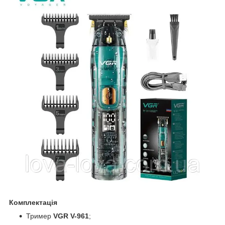
Комплектація
Тример
VGR V-961
;