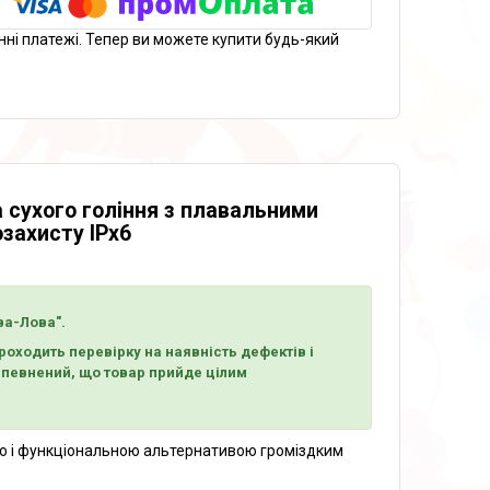
нні платежі. Тепер ви можете купити будь-який
 сухого гоління з плавальними
захисту IPx6
ва-Лова".
оходить перевірку на наявність дефектів і
 впевнений, що товар прийде цілим
ю і функціональною альтернативою громіздким