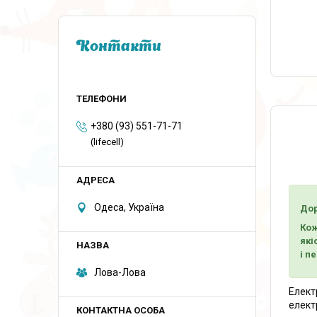
Контакти
+380 (93) 551-71-71
(lifecell)
Одеса, Україна
Дор
Кож
які
і п
Лова-Лова
Елект
елект