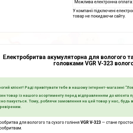
У компанії підключені електро
товар не покидаючи сайту.
Електробритва акумуляторна для вологого та
головками VGR V-323 волого
огий клієнт! Раді привітувати тебе в нашому інтернет-магазині "Ло
ен товар із нашого асортименту перед відправленням до клієнта пр
сно пакується. Тому, роблячи замовлення на цей товар у нас, будь
еревіреним.
робритва для вологого та сухого гоління
VGR V-323
— стане просто
робритвам.