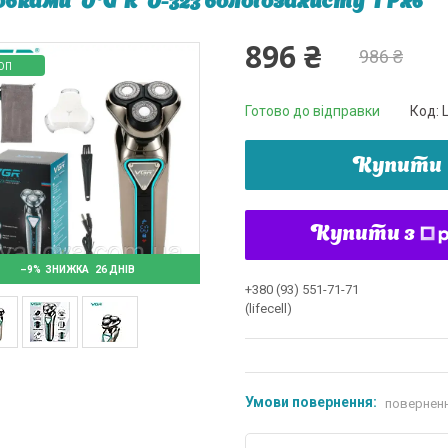
овками VGR V-323 вологозахисту IPx6
896 ₴
986 ₴
ОП
Готово до відправки
Код:
Купити
Купити з
–9%
26 ДНІВ
+380 (93) 551-71-71
(lifecell)
поверненн