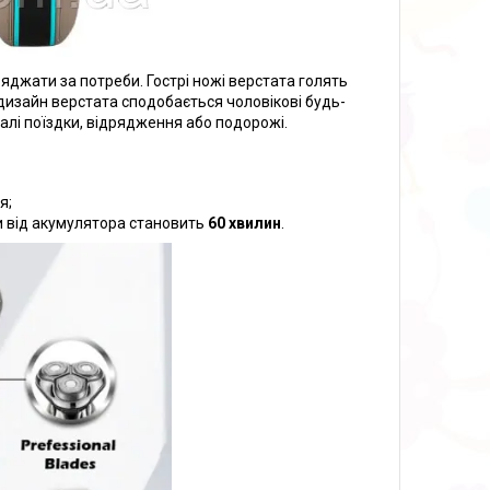
джати за потреби. Гострі ножі верстата голять
 дизайн верстата сподобається чоловікові будь-
валі поїздки, відрядження або подорожі.
я;
и від акумулятора становить
60 хвилин
.