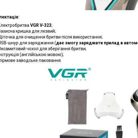
ектація:
Електробритва
VGR V-323
;
Захисна кришка для лезвий;
Щіточка для очищення бритви після використання;
USB-шнур для заряджання (
дає змогу заряджати прилад в автомо
Оксамитовий чохол для зберігання бритви;
Інструкція (англійською мовою);
Фірмове заводське паковання.