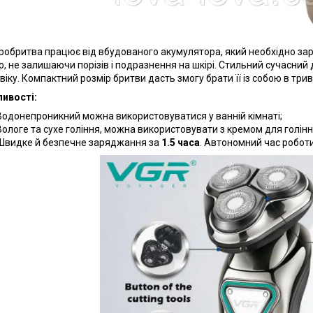
робритва працює від вбудованого акумулятора, який необхідно заря
о, не залишаючи порізів і подразнення на шкірі. Стильний сучасний
 віку. Компактний розмір бритви дасть змогу брати її із собою в три
ивості:
Водонепроникний можна використовуватися у ванній кімнаті;
Вологе та сухе гоління, можна використовувати з кремом для голінн
Швидке й безпечне заряджання за
1.5 часа
. Автономний час робот