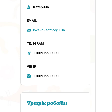
Катерина
lova-lovaoffice@i.ua
+380935517171
+380935517171
Графік роботи