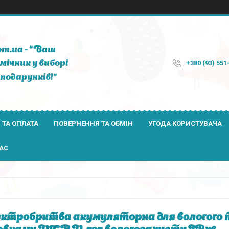
om.ua - "Ваш
мічник у виборі
+380 (93) 551
подарунків!"
 ТА ОПЛАТА
ПОВЕРНЕННЯ ТА ОБМІН
УГОДА КОРИСТУВАЧА
АС
ктробритва акумуляторна для вологого т