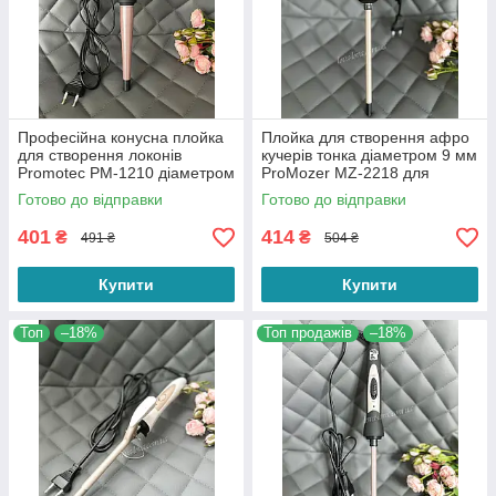
Професійна конусна плойка
Плойка для створення афро
для створення локонів
кучерів тонка діаметром 9 мм
Promotec PM-1210 діаметром
ProMozer MZ-2218 для
13-25 мм потужністю 25 Вт
завивання волосся
Готово до відправки
Готово до відправки
401
414
₴
₴
491 ₴
504 ₴
Купити
Купити
Топ
–18%
Топ продажів
–18%