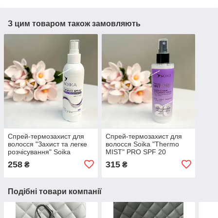
З цим товаром також замовляють
Спрей-термозахист для
Спрей-термозахист для
волосся "Захист та легке
волосся Soika "Thermo
розчісування" Soika
MIST" PRO SPF 20
Thermo Spray об'ємом
об'ємом 200 мл
258
315
₴
₴
200 мл
Подібні товари компанії