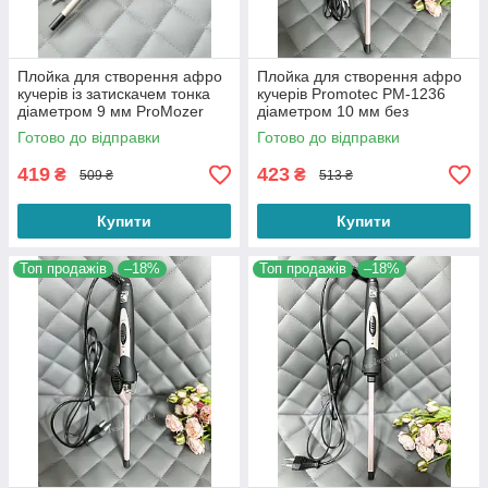
Плойка для створення афро
Плойка для створення афро
кучерів із затискачем тонка
кучерів Promotec PM-1236
діаметром 9 мм ProMozer
діаметром 10 мм без
MZ-2216 для завивання
затискача
Готово до відправки
Готово до відправки
волосся
419
423
₴
₴
509 ₴
513 ₴
Купити
Купити
Топ продажів
–18%
Топ продажів
–18%