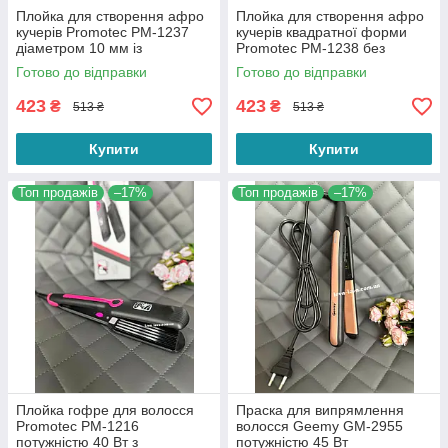
Плойка для створення афро
Плойка для створення афро
кучерів Promotec PM-1237
кучерів квадратної форми
діаметром 10 мм із
Promotec PM-1238 без
затискачем
затискача
Готово до відправки
Готово до відправки
423
423
₴
₴
513 ₴
513 ₴
Купити
Купити
Топ продажів
–17%
Топ продажів
–17%
Плойка гофре для волосся
Праска для випрямлення
Promotec PM-1216
волосся Geemy GM-2955
потужністю 40 Вт з
потужністю 45 Вт