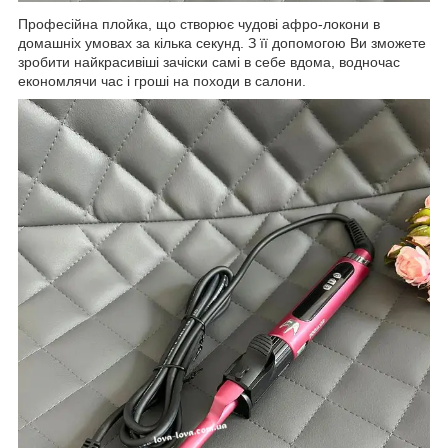
Професійна плойка, що створює чудові афро-локони в
домашніх умовах за кілька секунд. З її допомогою Ви зможете
зробити найкрасивіші зачіски самі в себе вдома, водночас
економлячи час і гроші на походи в салони.