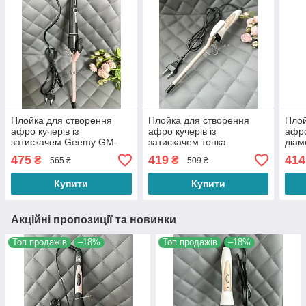
Плойка для створення
Плойка для створення
Плой
афро кучерів із
афро кучерів із
афро
затискачем Geemy GM-
затискачем тонка
діам
2825 діаметр 9 мм
діаметром 9 мм ProMozer
MZ-2
475
419
414
₴
₴
565 ₴
509 ₴
MZ-2216 для завивання
воло
волосся
Купити
Купити
Акційні пропозиції та новинки
Топ продажів
–18%
Топ продажів
–18%