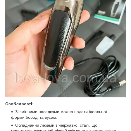
Особливості:
Зі змінними насадками можна надати ідеальної
форми бороді та вусам;
Обладнаний лезами з неіржавкої сталі, що
гарантують акуратний рівний зріз вона акуратно зрізає