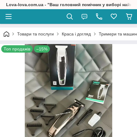
Lova-lova.com.ua - "Ваш головний помічник у виборі найкр
Товари та послуги
Краса і догляд
Тримери та машин
Топ продажів
–15%