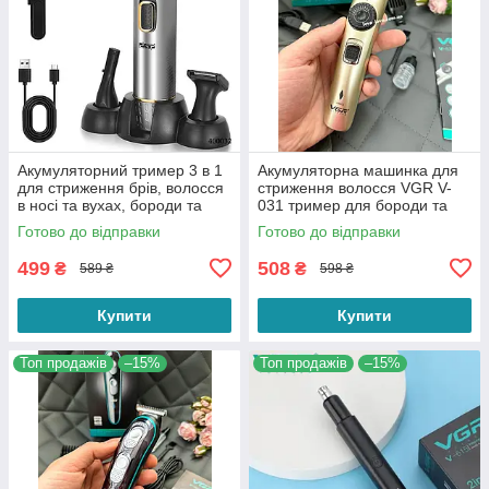
Акумуляторний тример 3 в 1
Акумуляторна машинка для
для стриження брів, волосся
стриження волосся VGR V-
в носі та вухах, бороди та
031 тример для бороди та
вусів DSP 40032
вусів із 2 змінними насадками
Готово до відправки
Готово до відправки
499
508
₴
₴
589 ₴
598 ₴
Купити
Купити
Топ продажів
–15%
Топ продажів
–15%