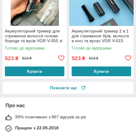
Акумуляторний тример для
Акумуляторний тример 2 в 1
стриження волосся голови
для стриження брів, волосся
бороди та вусів VGR V-055 зі
в носі та вухах VGR V-615
змінними насадками
Готово до відправки
Готово до відправки
523
523
₴
₴
613 ₴
613 ₴
Купити
Купити
Показати ще
Про нас
99% позитивних з 867 відгуків за рік
Працює з 22.05.2018