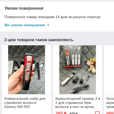
Умови повернення
Повернення товару впродовж 14 днів за рахунок покупця
Всі умови повернення
З цим товаром також замовляють
Універсальний набір для
Акумуляторний тример 3 в
Чоло
стриження волосся
1 для стриження брів,
акум
Geemy GM-592
волосся в носі та вухах,
три
акумуляторний тример
бороди та вусів Geemy
для 
385
466
₴
475 ₴