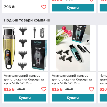
для бороди та вусів набір
GM-3107
в 1
10 в 1
796
₴
Купити
Подібні товари компанії
Акумуляторний тример
Акумуляторний тример
Чоло
для стриження бороди та
для стриження бороди та
трим
вусів VGR V-975 з
вусів VGR V-975 з
вусі
дисплеєм і 4 змінними
дисплеєм і 4 змінними
змін
615
615
610
₴
₴
705 ₴
705 ₴
насадками 1-4 мм Жовта
насадками 1-4 мм
мм 
Купити
Купити