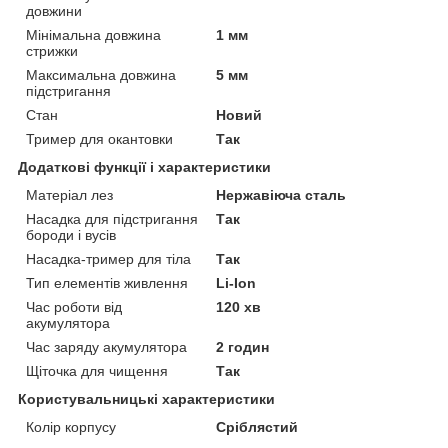
довжини
Мінімальна довжина
1 мм
стрижки
Максимальна довжина
5 мм
підстригання
Стан
Новий
Тример для окантовки
Так
Додаткові функції і характеристики
Матеріал лез
Нержавіюча сталь
Насадка для підстригання
Так
бороди і вусів
Насадка-тример для тіла
Так
Тип елементів живлення
Li-Ion
Час роботи від
120 хв
акумулятора
Час заряду акумулятора
2 годин
Щіточка для чищення
Так
Користувальницькі характеристики
Колір корпусу
Сріблястий