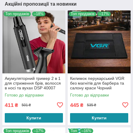
Акційні пропозиції та новинки
Топ продажів
–18%
Топ продажів
–17%
Акумуляторний тример 2 в 1
Килимок перукарський VGR
для стриження брів, волосся
без магнітів для барбера та
в носі та вухах DSP 40007
салону краси Чорний
Black
Готово до відправки
Готово до відправки
411
445
₴
₴
501 ₴
535 ₴
Купити
Купити
Топ продажів
–17%
Топ
–16%