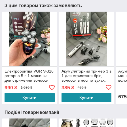
З цим товаром також замовляють
Електробритва VGR V-316
Акумуляторний тример 3 в
Акум
роторна 5 в 1 машинка
1 для стриження брів,
маши
для стриження волосся
волосся в носі та вухах,
воло
тример для стриження
бороди та вусів Geemy
безш
990
385
₴
₴
1 080 ₴
475 ₴
вусів носа та бороди
GM-3107
двос
675
Купити
Купити
Подібні товари компанії