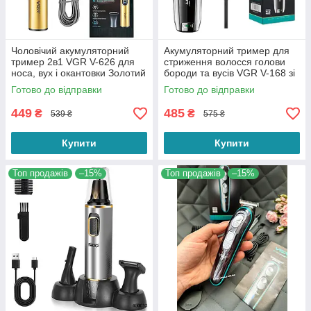
Чоловічий акумуляторний
Акумуляторний тример для
тример 2в1 VGR V-626 для
стриження волосся голови
носа, вух і окантовки Золотий
бороди та вусів VGR V-168 зі
змінними насадками
Готово до відправки
Готово до відправки
449
485
₴
₴
539 ₴
575 ₴
Купити
Купити
Топ продажів
–15%
Топ продажів
–15%