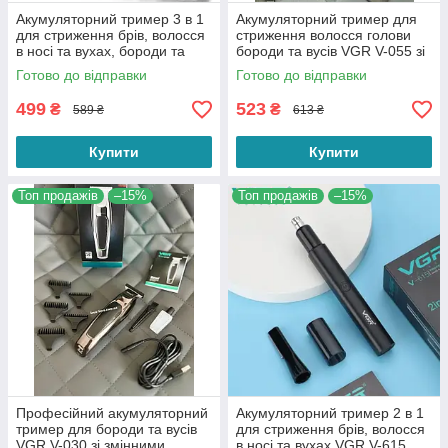
Акумуляторний тример 3 в 1
Акумуляторний тример для
для стриження брів, волосся
стриження волосся голови
в носі та вухах, бороди та
бороди та вусів VGR V-055 зі
вусів DSP 40032
змінними насадками
Готово до відправки
Готово до відправки
499
523
₴
₴
589 ₴
613 ₴
Купити
Купити
Топ продажів
–15%
Топ продажів
–15%
Професійний акумуляторний
Акумуляторний тример 2 в 1
тример для бороди та вусів
для стриження брів, волосся
VGR V-030 зі змінними
в носі та вухах VGR V-615