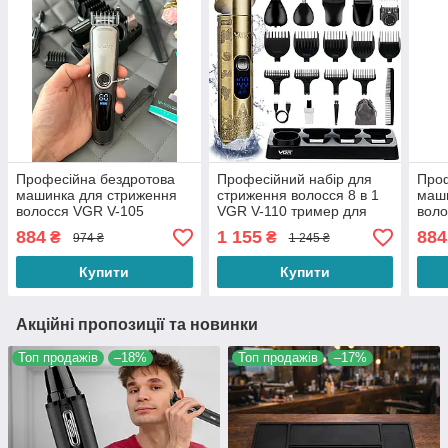
Професійна бездротова
Професійний набір для
Проф
машинка для стриження
стриження волосся 8 в 1
маши
волосся VGR V-105
VGR V-110 тример для
воло
тример для бороди та
бороди та вусів із
трим
884
1 155
884
₴
₴
974 ₴
1 245 ₴
вусів із насадками
насадками
вусі
Купити
Купити
Акційні пропозиції та новинки
Топ продажів
–18%
Топ продажів
–17%