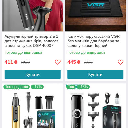
Акумуляторний тример 2 в 1
Килимок перукарський VGR
для стриження брів, волосся
без магнітів для барбера та
в носі та вухах DSP 40007
салону краси Чорний
Black
Готово до відправки
Готово до відправки
411
445
₴
₴
501 ₴
535 ₴
Купити
Купити
Топ продажів
–17%
Топ
–16%