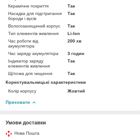
Керамічне покриття
Так
Насадка для підстригання
Так
бороди і вусів
Вологозахищений корпус
Так
Тип елементів живлення
Li-Ion
Час роботи від
200 хв
акумулятора
Час заряду акумулятора
3 годин
Індикатор заряду
Так
елементів живлення
Щіточка для чищення
Так
Користувальницькі характеристики
Колір корпусу
Жовтий
Приховати
Умови доставки
Нова Пошта