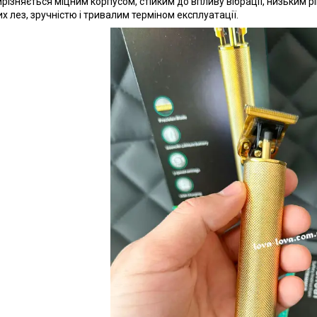
ирізняється міцним корпусом, стійким до впливу вібрації, низьким
их лез, зручністю і тривалим терміном експлуатації.