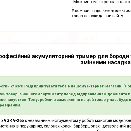
У компанії підключені електро
товар не покидаючи сайту.
рофесійний акумуляторний тример для бороди та
змінними насадк
огий клієнт! Раді привітувати тебе в нашому інтернет-магазині "Ло
ен товар із нашого асортименту перед відправленням до клієнта пр
сно пакується. Тому, роблячи замовлення на цей товар у нас, будь
еревіреним.
ер
VGR V-265
є незамінним інструментом у роботі майстрів моделюв
истання в перукарнях, салонах краси, барбершопах і дозволений д