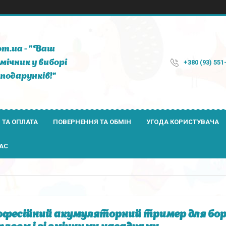
om.ua - "Ваш
мічник у виборі
+380 (93) 551
подарунків!"
 ТА ОПЛАТА
ПОВЕРНЕННЯ ТА ОБМІН
УГОДА КОРИСТУВАЧА
АС
фесійний акумуляторний тример для боро