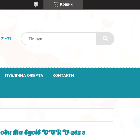
Кошик
-71-71
ПУБЛІЧНА ОФЕРТА
КОНТАКТИ
ди та вусів VGR V-265 з