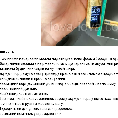
ивості:
Зі змінними насадками можна надати ідеальної форми бороді та ву
Обладнаний лезами з неіржавкої сталі, що гарантують акуратний рів
лишаючи будь-яких слідів на чутливій шкірі;
Акумулятор дадуть змогу тримеру працювати автономно впродов
Він функционален и прост в керуванні;
Має міцний корпус, стійкий до впливу вібрації, низький рівень шуму.
Має стильний дизайн;
Має 3 швидкості стриження;
Дисплей, який показує залишок заряду акумулятора у відсотках і шв
Зручно лягає в руці та має легку вагу;
Підходить як для дітей, так і для дорослих;
Ідеальний помічник у відрядженнях.