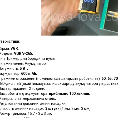
теристики:
Фірма:
VGR
;
Модель:
VGR V-265
;
Тип: Тример для бороди та вусів;
Тип живлення: Акумулятор;
Потужність:
5 Вт
;
Акумулятор:
600 mAh
;
3 режими стриження (помінюється швидкість роботи лез):
60, 65, 7
LED-дисплей (який показує залишок заряду акумулятора у відсотках 
Час заряджання: 2 години;
Час роботи від акумулятора:
приблизно 100 хвилин
;
Матеріал лез: нержавіюча сталь;
Регулювання довжини: змінні насадки;
Кількість змінних насадок:
3 штуки
(1 мм, 2 мм, 3 мм);
Розмір тримера: 15,7 х 3 х 3 см;