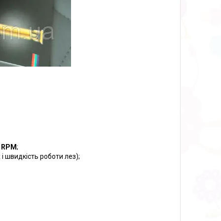
0 RPM
;
і швидкість роботи лез);