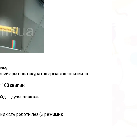
сам;
ний зріз вона акуратно зрізає волосинки, не
ж
100 хвилин
;
 Хід — дуже плавань;
идкість роботи лез (3 режими);