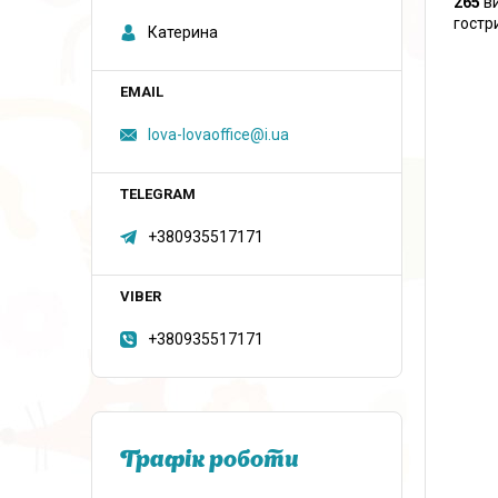
265
в
гостр
Катерина
lova-lovaoffice@i.ua
+380935517171
+380935517171
Графік роботи