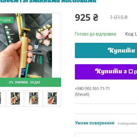
плеєм і зі змінними насадками
925 ₴
1 015 ₴
ПРОДАЖ
Готово до відправки
Код:
Купити
Купити з
–9%
24 ДНІ
+380 (93) 551-71-71
(lifecell)
поверненн