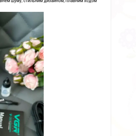
 рівнем шуму, стильним дизайном, плавним ходом