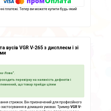
нні платежі. Тепер ви можете купити будь-який
 вусів VGR V-265 з дисплеєм і зі
ами
ва-Лова".
оходить перевірку на наявність дефектів і
 впевнений, що товар прийде цілим
ання стрижок. Він призначений для професійного
о застосування в домашніх умовах. Тример
VGR V-