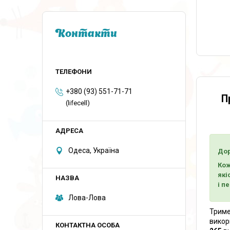
Контакти
+380 (93) 551-71-71
П
(lifecell)
Одеса, Україна
Дор
Кож
які
і п
Лова-Лова
Трим
викор