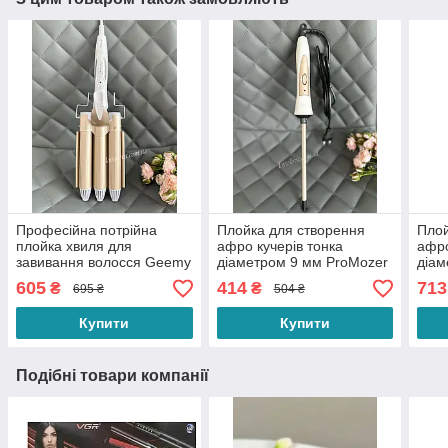
Професійна потрійна
Плойка для створення
Плой
плойка хвиля для
афро кучерів тонка
афро
завивання волосся Geemy
діаметром 9 мм ProMozer
діам
GM-1988 щипці діаметром
MZ-2218 для завивання
зати
605
414
713
₴
₴
695 ₴
504 ₴
25 мм
волосся
1023
воло
Купити
Купити
Подібні товари компанії