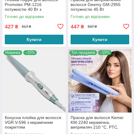
Promotec PM-1216
волосся Geemy GM-2955
потужністю 40 Вт з
потужністю 45 Вт
алюмінієвою пластиною
Готово до відправки
Готово до відправки
Рожевого кольору
427
447
₴
₴
517 ₴
537 ₴
Купити
Купити
Новинка
–15%
Топ продажів
–15%
Конусна плойка для волосся
Праска для волосся Kemei
VGR V-596 з керамічним
KM-2240 керамічна,
покриттям
випрямляч 210 °C, PTC,
швидке нагрівання, 32 Вт