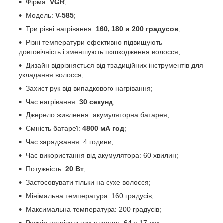
Фірма:
VGR
;
Модель:
V-585
;
Три рівні нагрівання:
160, 180 и 200 градусов
;
Різні температури ефективно підвищують
довговічність і зменшують пошкодження волосся;
Дизайн відрізняється від традиційних інструментів для
укладання волосся;
Захист рук від випадкового нагрівання;
Час нагрівання:
30 секунд
;
Джерело живлення: акумуляторна батарея;
Ємність батареї:
4800 мА·год
;
Час заряджання: 4 години;
Час використання від акумулятора: 60 хвилин;
Потужність:
20 Вт
;
Застосовувати тільки на сухе волосся;
Мінімальна температура: 160 градусів;
Максимальна температура: 200 градусів;
Розмір нагрівальних пластин: 64 х 17 мм;