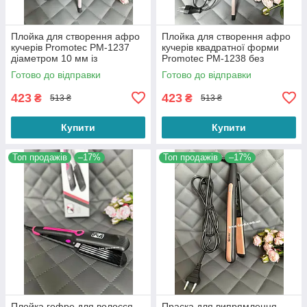
Плойка для створення афро
Плойка для створення афро
кучерів Promotec PM-1237
кучерів квадратної форми
діаметром 10 мм із
Promotec PM-1238 без
затискачем
затискача
Готово до відправки
Готово до відправки
423
423
₴
₴
513 ₴
513 ₴
Купити
Купити
Топ продажів
–17%
Топ продажів
–17%
Плойка гофре для волосся
Праска для випрямлення