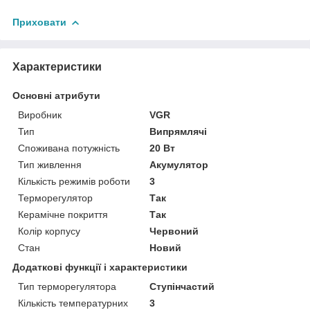
Приховати
Характеристики
Основні атрибути
Виробник
VGR
Тип
Випрямлячі
Споживана потужність
20 Вт
Тип живлення
Акумулятор
Кількість режимів роботи
3
Терморегулятор
Так
Керамічне покриття
Так
Колір корпусу
Червоний
Стан
Новий
Додаткові функції і характеристики
Тип терморегулятора
Ступінчастий
Кількість температурних
3