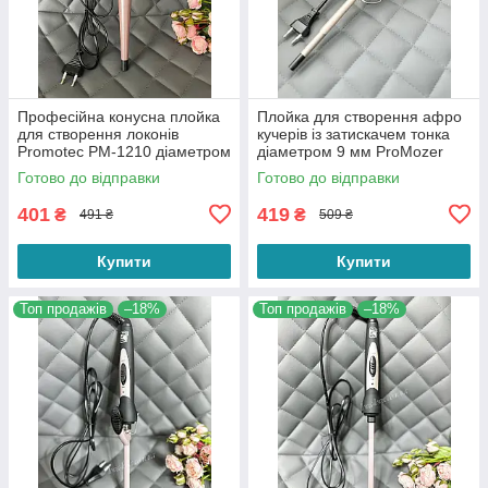
Професійна конусна плойка
Плойка для створення афро
для створення локонів
кучерів із затискачем тонка
Promotec PM-1210 діаметром
діаметром 9 мм ProMozer
13-25 мм потужністю 25 Вт
MZ-2216 для завивання
Готово до відправки
Готово до відправки
волосся
401
419
₴
₴
491 ₴
509 ₴
Купити
Купити
Топ продажів
–18%
Топ продажів
–18%