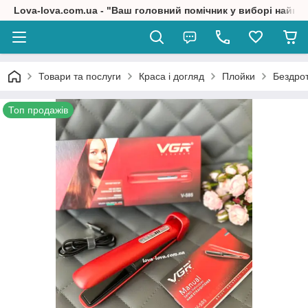
Lova-lova.com.ua - "Ваш головний помічник у виборі найкр
Товари та послуги
Краса і догляд
Плойки
Бездрот
Топ продажів