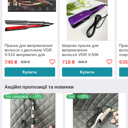
Праска для випрямлення
Широка праска для
Прас
волосся з дисплеєм VGR
випрямлення
воло
V-516 випрямляч для
волосся VGR V-506
покр
волосся потужністю 50 Вт
потужністю 55 Вт з LED-
VGR 
746
716
635
₴
₴
836 ₴
806 ₴
13 температурних
дисплеєм 130-210
Вт R
режимів
градусів Цельсія
Купити
Купити
фіолетовий
Акційні пропозиції та новинки
Топ продажів
–18%
Топ
–18%