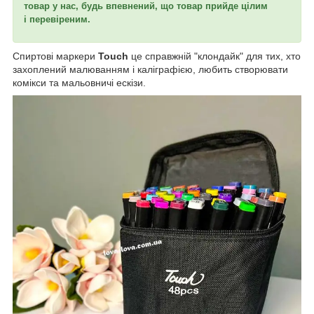
товар у нас, будь впевнений, що товар прийде цілим
і перевіреним.
Спиртові маркери
Touch
це справжній "клондайк" для тих, хто
захоплений малюванням і каліграфією, любить створювати
комікси та мальовничі ескізи.