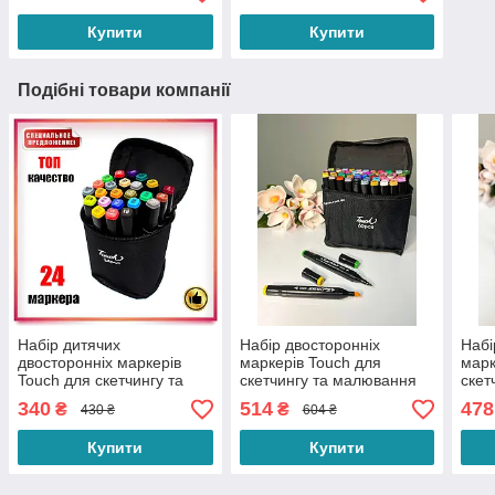
Купити
Купити
Подібні товари компанії
Набір дитячих
Набір двосторонніх
Набі
двосторонніх маркерів
маркерів Touch для
марк
Touch для скетчингу та
скетчингу та малювання
скет
малювання 24 штуки на
60 штук на спиртовій
80 ш
340
514
478
₴
₴
430 ₴
604 ₴
спиртовій основі в сумці
основі
осно
Купити
Купити