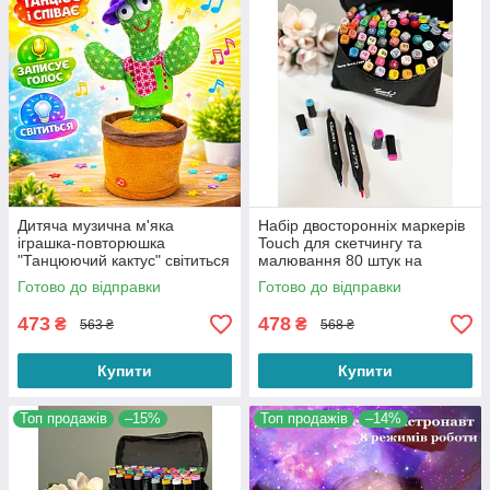
Дитяча музична м'яка
Набір двосторонніх маркерів
іграшка-повторюшка
Touch для скетчингу та
"Танцюючий кактус" світиться
малювання 80 штук на
співає (українські пісні)
спиртовій основі
Готово до відправки
Готово до відправки
повторює
473
478
₴
₴
563 ₴
568 ₴
Купити
Купити
Топ продажів
–15%
Топ продажів
–14%