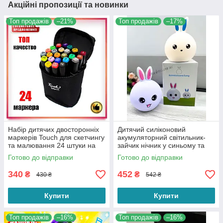
Акційні пропозиції та новинки
Топ продажів
–21%
Топ продажів
–17%
Набір дитячих двосторонніх
Дитячий силіконовий
маркерів Touch для скетчингу
акумуляторний світильник-
та малювання 24 штуки на
зайчик нічник у синьому та
спиртовій основі в сумці
рожевому кольорі кілька
Готово до відправки
Готово до відправки
режимів світіння
340
452
₴
₴
430 ₴
542 ₴
Купити
Купити
Топ продажів
–16%
Топ продажів
–16%