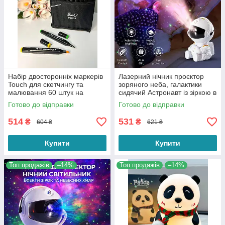
Набір двосторонніх маркерів
Лазерний нічник проєктор
Touch для скетчингу та
зоряного неба, галактики
малювання 60 штук на
сидячий Астронавт із зіркою в
спиртовій основі
руках і пультом ДК
Готово до відправки
Готово до відправки
514
531
₴
₴
604 ₴
621 ₴
Купити
Купити
Топ продажів
–14%
Топ продажів
–14%