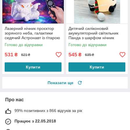
Лазерний нічник проєктор
Дитячий силіконовий
зоряного неба, галактики
акумуляторний світильник
сидячий Астронавт із гітарою
Панда з шарфом нічник
в руках і пультом ДК
кілька режимів світіння
Готово до відправки
Готово до відправки
531
545
₴
₴
621 ₴
635 ₴
Купити
Купити
Показати ще
Про нас
99% позитивних з 866 відгуків за рік
Працює з 22.05.2018